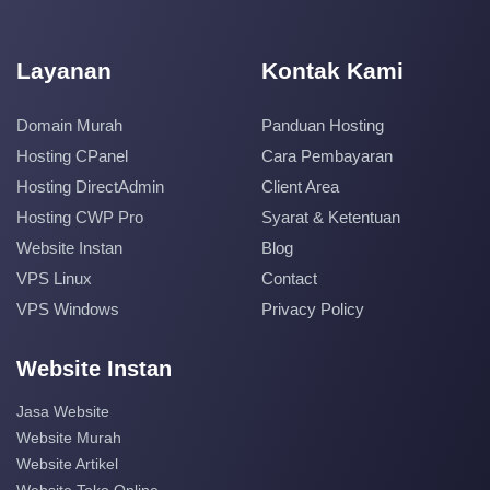
Layanan
Kontak Kami
Domain Murah
Panduan Hosting
Hosting CPanel
Cara Pembayaran
Hosting DirectAdmin
Client Area
Hosting CWP Pro
Syarat & Ketentuan
Website Instan
Blog
VPS Linux
Contact
VPS Windows
Privacy Policy
Website Instan
Jasa Website
Website Murah
Website Artikel
Website Toko Online