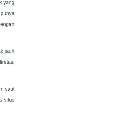
ik yang
 punya
 dengan
ak jauh
retas,
n saat
 situs