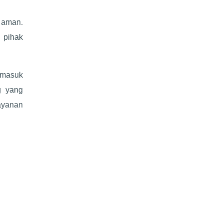
 aman.
 pihak
ermasuk
g yang
layanan