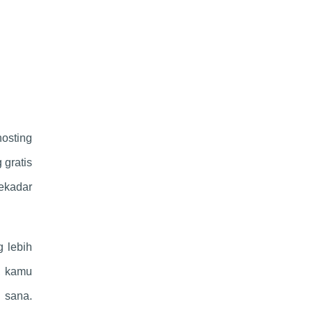
osting
 gratis
ekadar
 lebih
, kamu
i sana.