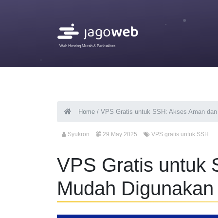
Web Hosting Murah & Berkualitas
Home
/
VPS Gratis untuk SSH: Akses Aman dan
Syukron
29 May 2025
VPS gratis untuk SSH
VPS Gratis untuk
Mudah Digunakan