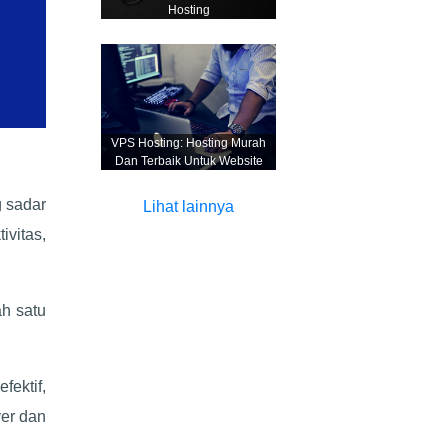
Hosting
VPS Hosting: Hosting Murah
Dan Terbaik Untuk Website
g sadar
Lihat lainnya
ivitas,
ah satu
fektif,
ver dan