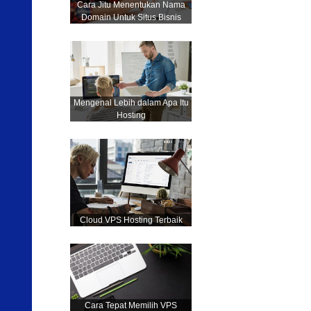
Cara Jitu Menentukan Nama
Domain Untuk Situs Bisnis
Mengenal Lebih dalam Apa Itu
Hosting
Cloud VPS Hosting Terbaik
Cara Tepat Memilih VPS