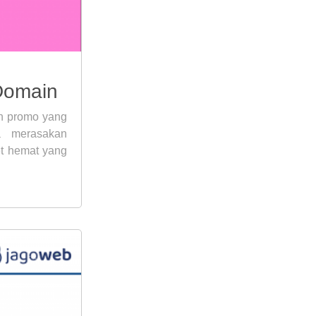
 Domain
an promo yang
a merasakan
et hemat yang