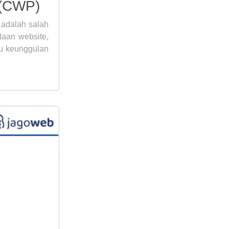
 (CWP)
adalah salah
laan website,
tu keunggulan