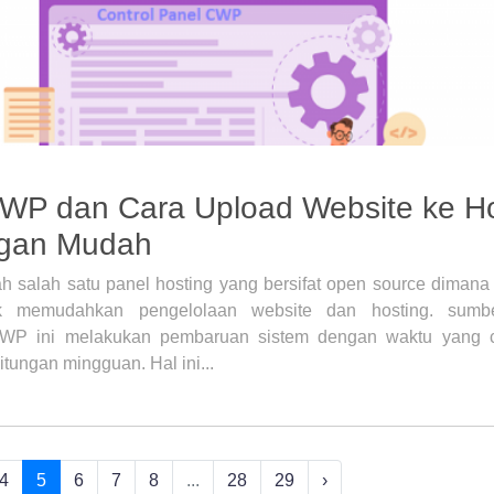
CWP dan Cara Upload Website ke Ho
gan Mudah
alah satu panel hosting yang bersifat open source dimana 
uk memudahkan pengelolaan website dan hosting. sumbe
WP ini melakukan pembaruan sistem dengan waktu yang c
tungan mingguan. Hal ini...
4
5
6
7
8
...
28
29
›