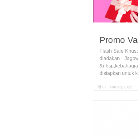
Promo Val
Flash Sale Khusu
diadakan Jago
&nbsp;kebahagia
disiapkan untuk 
09 February 2022