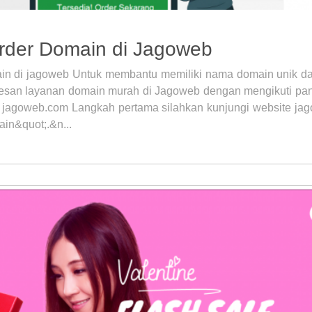
Order Domain di Jagoweb
in di jagoweb Untuk membantu memiliki nama domain unik da
san layanan domain murah di Jagoweb dengan mengikuti pand
 jagoweb.com Langkah pertama silahkan kunjungi website jago
in&quot;.&n...