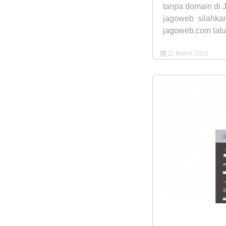
tanpa domain di 
jagoweb silahka
jagoweb.com lalu 
11 March 2022