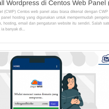
all Wordpress di Centos Web Panel
l (CWP) Centos web panel atau biasa dikenal dengan CWP 
ol panel hosting yang digunakan untuk mempermudah pengelo
, hosting, email dan pengaturan website itu sendiri. Salah sa
ia banyak di...