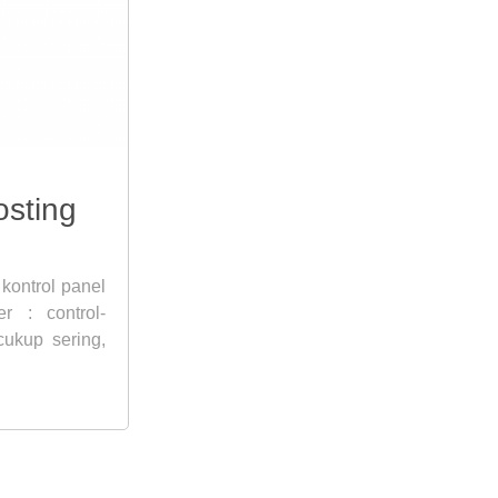
sting
kontrol panel
r : control-
ukup sering,