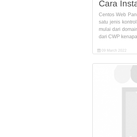
Cara Inst
Centos Web Pane
satu jenis kontr
mulai dari domain
dari CWP kenapa 
09 March 2022