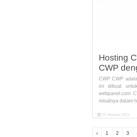
Hosting 
CWP den
CWP CWP adalah s
ini dibuat unt
webpanel.com C
misalnya dalam hi
24 January 2022
‹
1
2
3