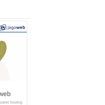
oweb
aket hosting