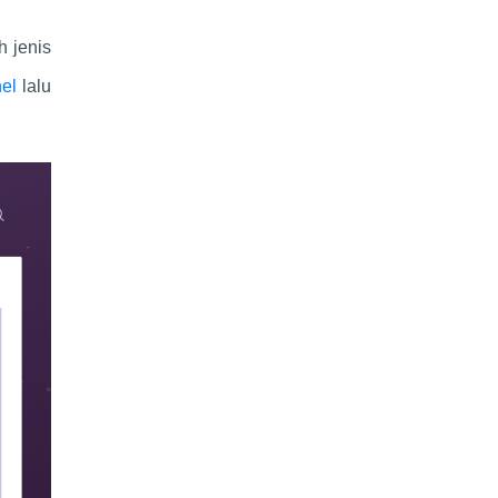
h jenis
nel
lalu