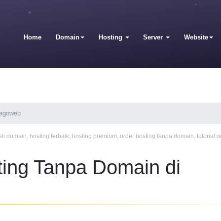
Home
Domain
Hosting
Server
Website
Jagoweb
eli domain
,
hosting terbaik
,
hosting premium
,
order hosting tanpa domain
,
tutorial 
ting Tanpa Domain di