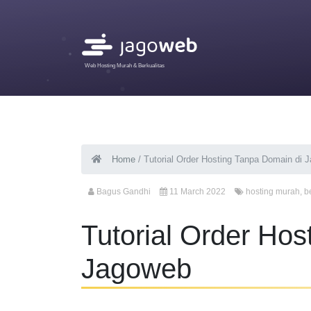
Web Hosting Murah & Berkualitas
Home
/
Tutorial Order Hosting Tanpa Domain di 
Bagus Gandhi
11 March 2022
hosting murah
,
b
Tutorial Order Hos
Jagoweb