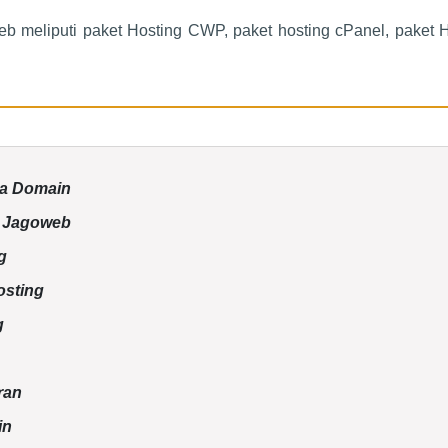
b meliputi paket Hosting CWP, paket hosting cPanel, paket 
.
npa Domain
e Jagoweb
g
osting
g
ran
in