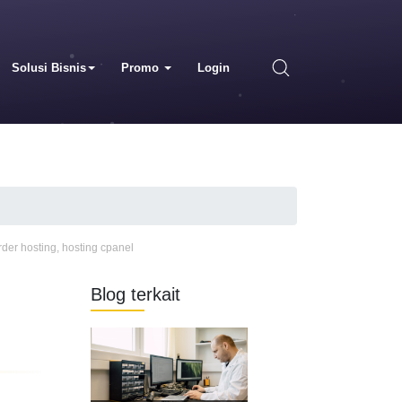
Solusi Bisnis
Promo
Login
order hosting
,
hosting cpanel
Blog terkait