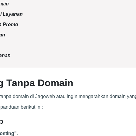
main
si Layanan
n Promo
ran
sanan
ing Tanpa Domain
tanpa domain di Jagoweb atau ingin mengarahkan domain yan
panduan berikut ini:
b
osting".