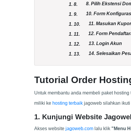
8. Pilih Ekstensi Do
1.
8.
10. Form Konfigura
1.
9.
11. Masukan Kupo
1.
10.
12. Form Pendafta
1.
11.
13. Login Akun
1.
12.
14. Selesaikan Pe
1.
13.
Tutorial Order Host
Untuk membantu anda membeli paket hosting 
miliki ke
hosting terbaik
jagoweb silahkan ikuti 
1. Kunjungi Website Jagowe
Akses website
jagoweb.com
lalu klik
"Menu H