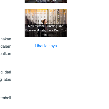
Hosting Terbaik
Mau Membeli Hosting Dan
Domain Murah, Baca Dulu Tips
Ini
unakan
Lihat lainnya
e dalam
patkan
g dari
g atau
embeli