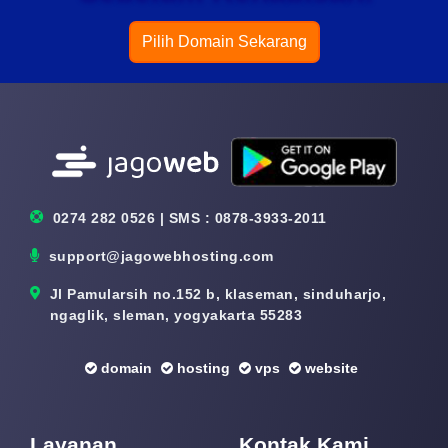
Pilih Domain Sekarang
0274 282 0526 | SMS : 0878-3933-2011
support@jagowebhosting.com
Jl Pamularsih no.152 b, klaseman, sinduharjo,
ngaglik, sleman, yogyakarta 55283
domain
hosting
vps
website
Layanan
Kontak Kami