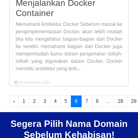
Menjalankan Docker
Container
Memahami Arsitektur Docker Sebelum masuk ke
pengimplementasian Docker, akan lebih mudah
jika kita mengetahui bagian-bagian dari Docker
itu sendiri. memahami bagian dari Docker juga
mempermudah kamu dalam pengenalan istilah-
istilah yang digunakan dalam Docker. Docker
memiliki arsitektur yang terb...
28 December 2021
‹
1
2
3
4
5
6
7
8
...
28
29
Segera Pilih Nama Domain
Sebelum Kehabisan!