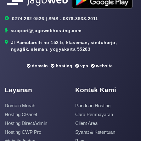
0274 282 0526 | SMS : 0878-3933-2011
support@jagowebhosting.com
Jl Pamularsih no.152 b, klaseman, sinduharjo,
ngaglik, sleman, yogyakarta 55283
domain
hosting
vps
website
Layanan
Kontak Kami
Domain Murah
Panduan Hosting
Hosting CPanel
Cara Pembayaran
Hosting DirectAdmin
Client Area
Hosting CWP Pro
Syarat & Ketentuan
Website Instan
Blog