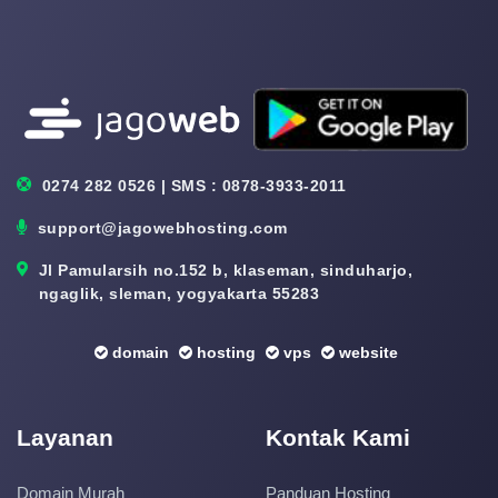
0274 282 0526 | SMS : 0878-3933-2011
support@jagowebhosting.com
Jl Pamularsih no.152 b, klaseman, sinduharjo,
ngaglik, sleman, yogyakarta 55283
domain
hosting
vps
website
Layanan
Kontak Kami
Domain Murah
Panduan Hosting