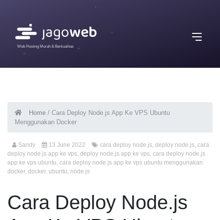
Web Hosting Murah & Berkualitas
Home
/
Cara Deploy Node.js App Ke VPS Ubuntu
Menggunakan Docker
Sandy
13 June 2022
cara deploy node.js
,
deploy node.js
,
cara
deploy node.js app ke vps
,
deploy node.js app ke vps
,
cara deploy node.js
app ke vps ubuntu
,
cara deploy node.js app ke vps ubuntu menggunakan
docker
,
docker
,
ubuntu
,
node js
Cara Deploy Node.js