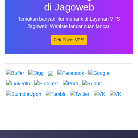
di Jagoweb
Temukan banyak fitur menarik di Layanan VPS
Jagoweb! Webiste lancar cuan lancar!
Cek Paket VPS!