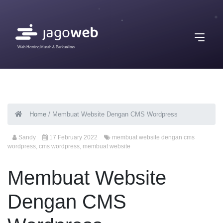
Web Hosting Murah & Berkualitas
Home
/
Membuat Website Dengan CMS Wordpress
Sandy
17 February 2022
membuat website dengan cms
wordpress
,
cms wordpress
,
membuat website
Membuat Website
Dengan CMS