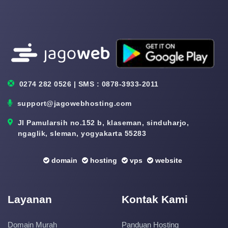
0274 282 0526 | SMS : 0878-3933-2011
support@jagowebhosting.com
Jl Pamularsih no.152 b, klaseman, sinduharjo,
ngaglik, sleman, yogyakarta 55283
domain
hosting
vps
website
Layanan
Kontak Kami
Domain Murah
Panduan Hosting