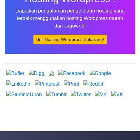
Dapatkan pengalaman pengelolaan hosting yang
terbaik menggunakan hosting Wordpress murah
dari Jagoweb!
Beli Hosting Wordpress Sekarang!