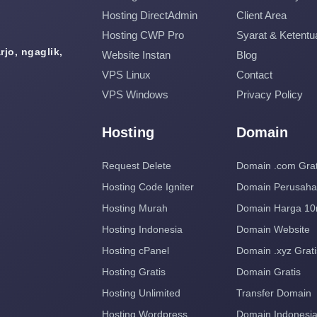
Hosting DirectAdmin
Client Area
Hosting CWP Pro
Syarat & Ketentu
jo, ngaglik,
Website Instan
Blog
VPS Linux
Contact
VPS Windows
Privacy Policy
Hosting
Domain
Request Delete
Domain .com Grat
Hosting Code Igniter
Domain Perusah
Hosting Murah
Domain Harga 10
Hosting Indonesia
Domain Website
Hosting cPanel
Domain .xyz Grati
Hosting Gratis
Domain Gratis
Hosting Unlimited
Transfer Domain
Hosting Wordpress
Domain Indonesi