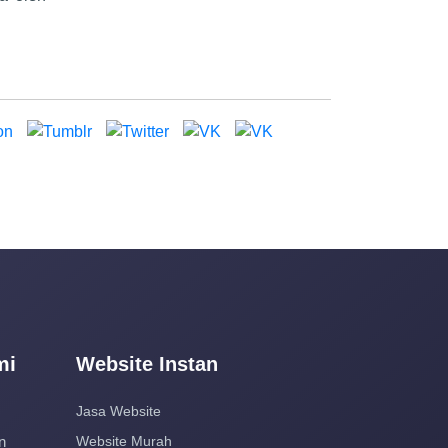
mi
Website Instan
Jasa Website
n
Website Murah