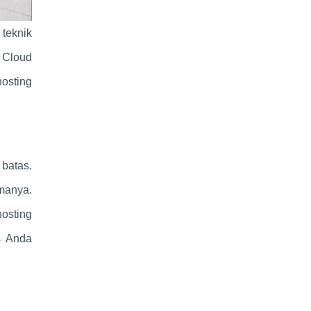
teknik
. Cloud
osting
batas.
amanya.
hosting
s Anda