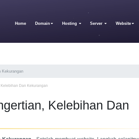
Home
Domain
Hosting
Server
Website
an Kekurangan
n, Kelebihan Dan Kekurangan
ngertian, Kelebihan Dan