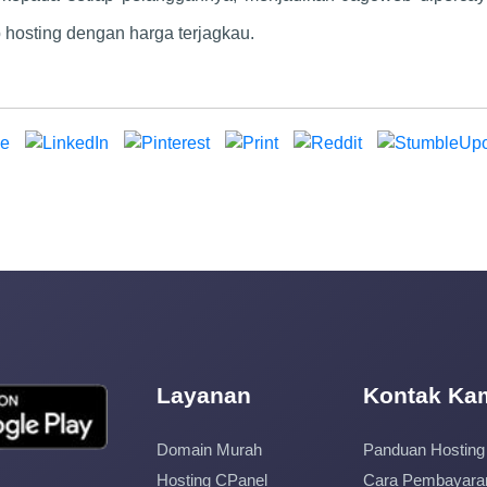
 hosting dengan harga terjagkau.
Layanan
Kontak Ka
Domain Murah
Panduan Hosting
Hosting CPanel
Cara Pembayara