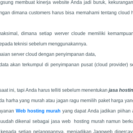
ngsung membuat kinerja website Anda jadi buruk, kekurangan
ngan dimana customers harus bisa memahami tentang cloud h
ksimal, dimana setiap werver cloude memiliki kemampua
 kepada teknisi sebelum menggunakannya.
aian server cloud dengan penyimpanan data,
ta akan terkumpul di penyimpanan pusat (cloud provider) s
at ini, tapi Anda harus telliti sebelum menentukan
jasa hosti
a harha yang murah atau jagan ragu memilih paket harga yan
Layanan
Web hosting murah
yang dapat Anda jadikan piihan 
udah dikenal sebagai jasa web hosting murah namun berkua
 kepada setiap pelanggannya, menjadikan Jagoweb dipercay