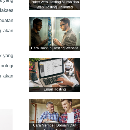
a yang
Paket Web Hosting Murah dan
Web Hosting Unlimited
diakses
buatan
g akan
Cara Backup Hosting Website
uk yang
knologi
u akan
Email Hosting
Cara Membeli Domain Dan