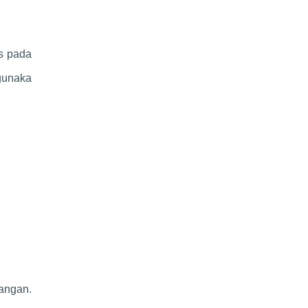
us pada
gunaka
angan.