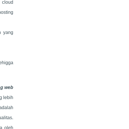
 cloud
osting
n yang
ehigga
ng web
g lebih
adalah
litas.
a oleh