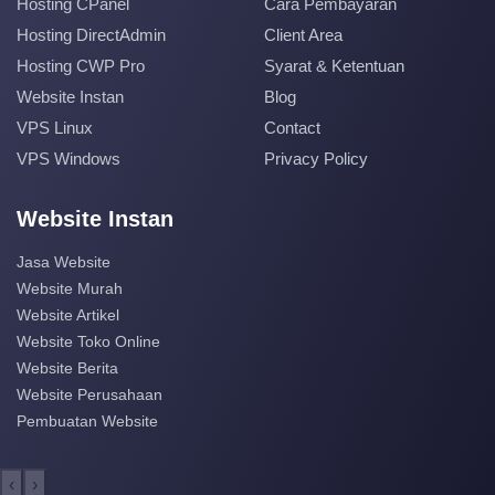
Hosting CPanel
Cara Pembayaran
Hosting DirectAdmin
Client Area
Hosting CWP Pro
Syarat & Ketentuan
Website Instan
Blog
VPS Linux
Contact
VPS Windows
Privacy Policy
Website Instan
Jasa Website
Website Murah
Website Artikel
Website Toko Online
Website Berita
Website Perusahaan
Pembuatan Website
‹
›