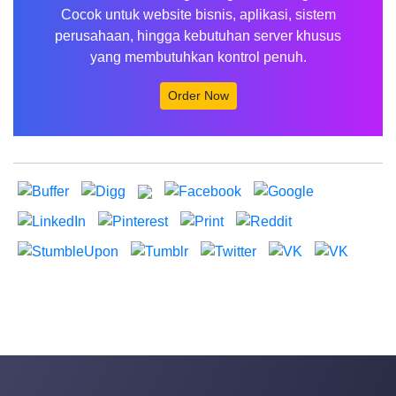
Cocok untuk website bisnis, aplikasi, sistem
perusahaan, hingga kebutuhan server khusus
yang membutuhkan kontrol penuh.
Order Now