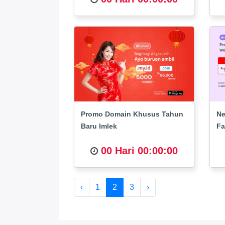
Promo Domain Khusus Tahun
Ne
Baru Imlek
Fa
00 Hari 00:00:00
‹
1
2
3
›