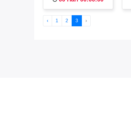
‹
1
2
3
›