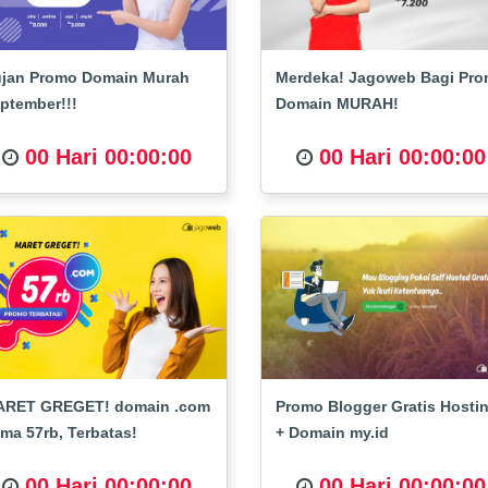
jan Promo Domain Murah
Merdeka! Jagoweb Bagi Pr
ptember!!!
Domain MURAH!
00 Hari 00:00:00
00 Hari 00:00:00
RET GREGET! domain .com
Promo Blogger Gratis Hosti
ma 57rb, Terbatas!
+ Domain my.id
00 Hari 00:00:00
00 Hari 00:00:00