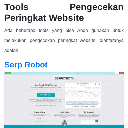
Tools Pengecekan
Peringkat Website
Ada beberapa tools yang bisa Anda gunakan untuk
melakukan pengecekan peringkat website, diantaranya
adalah
Serp Robot