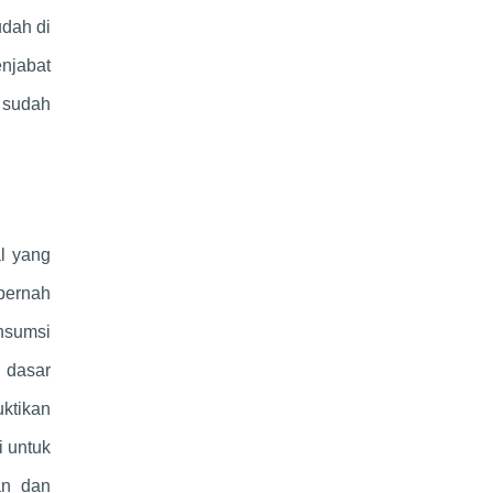
udah di
enjabat
g sudah
al yang
pernah
onsumsi
 dasar
uktikan
i untuk
an dan