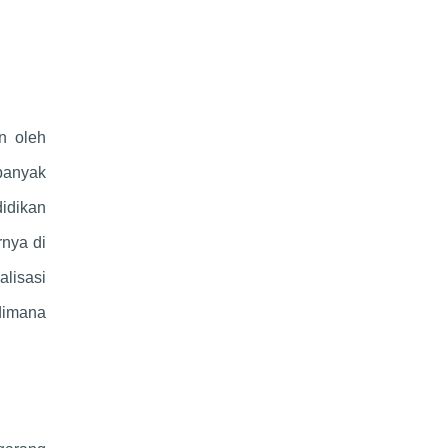
n oleh
banyak
didikan
rnya di
alisasi
 dimana