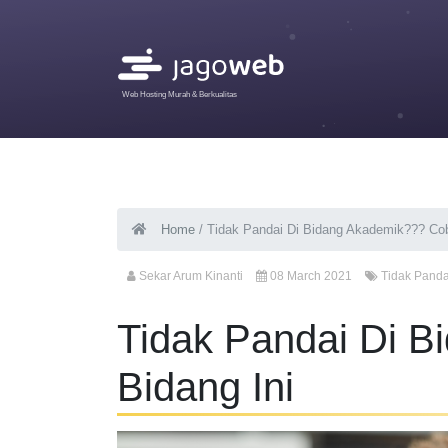
Web Hosting Murah & Berkualitas
Home
/
Tidak Pandai Di Bidang Akademik??? Cob
Sekar Arum Kinanti
08 March 2021
Tidak Panda
Tidak Pandai Di 
Bidang Ini