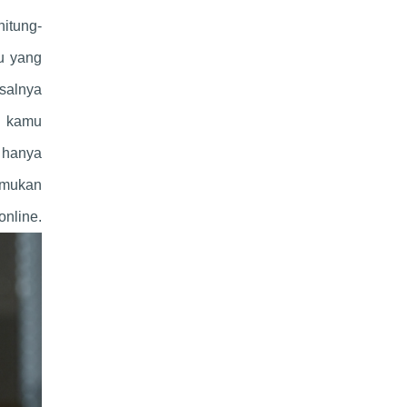
itung-
u yang
isalnya
u kamu
 hanya
emukan
ne.