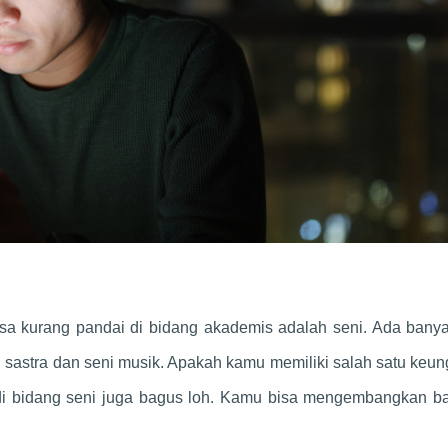
a kurang pandai di bidang akademis adalah seni. Ada banya
seni sastra dan seni musik. Apakah kamu memiliki salah satu keu
ir di bidang seni juga bagus loh. Kamu bisa mengembangkan b