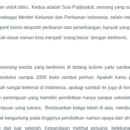
n untuk ditiru. Kedua adalah Susi Pudjiastuti, seorang yang s
i sebagai Menteri Kelautan dan Perikanan Indonesia, selain m
eperti bisnis eksportir perikanan dan penerbangan, banyak yan
kolah dasar namun bisa menjadi ‘orang besar’ dengan berbisnis.
seorang wanita yang berbisnis di bidang kuliner yaitu samb
produksi sampai 2000 botol sambal perhari. Apakah kamu 
ah sangat terkenal di Indonesia, apalagi sambal ini juga di k
ah perempuan yang memiliki pendidikan hanya sampai sekolah
empuan yang sukses. Berdasarkan ketiga tokoh di atas, memb
ak bergantung pada tingginya pendidikan namun upaya dari dir
k dari luar sekolah. Kepandaian melihat peluang, ketekun