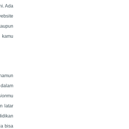
ni. Ada
ebsite
ataupun
a kamu
 namun
 dalam
ion
mu
n latar
didikan
ia bisa