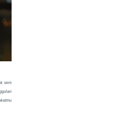
k seni
nggulan
akatmu