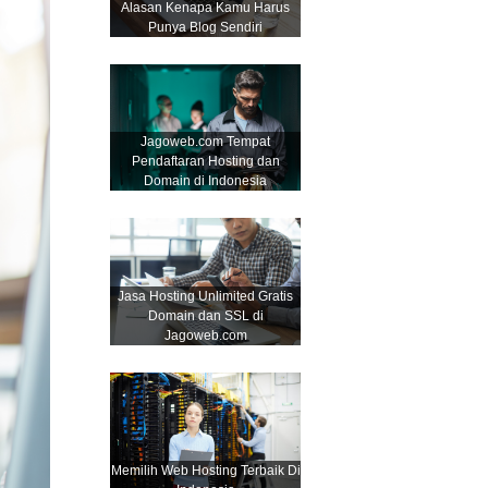
Alasan Kenapa Kamu Harus
Punya Blog Sendiri
Jagoweb.com Tempat
Pendaftaran Hosting dan
Domain di Indonesia
Jasa Hosting Unlimited Gratis
Domain dan SSL di
Jagoweb.com
Memilih Web Hosting Terbaik Di