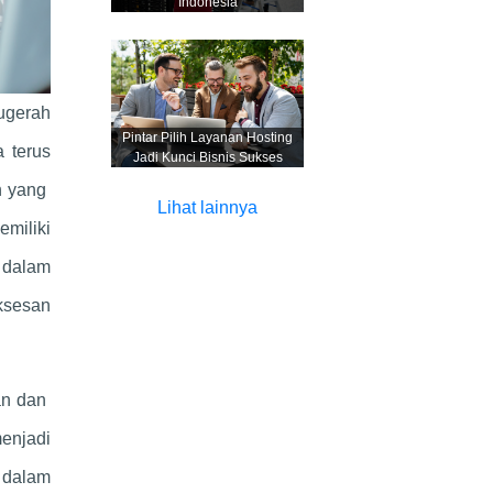
Indonesia
ugerah
Pintar Pilih Layanan Hosting
a terus
Jadi Kunci Bisnis Sukses
n yang
Lihat lainnya
miliki
 dalam
ksesan
tan dan
enjadi
 dalam