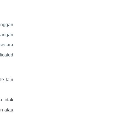
langgan
rangan
 secara
icated
te lain
a tidak
n atau