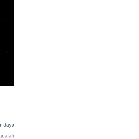
er daya
adalah