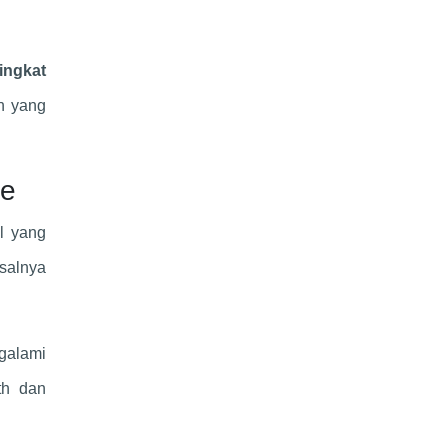
ingkat
n yang
te
l yang
salnya
ngalami
th dan