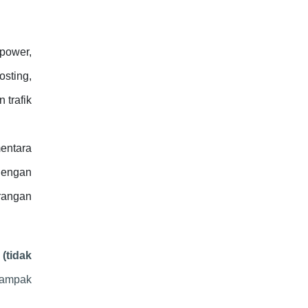
power,
sting,
 trafik
entara
 dengan
rangan
(tidak
dampak