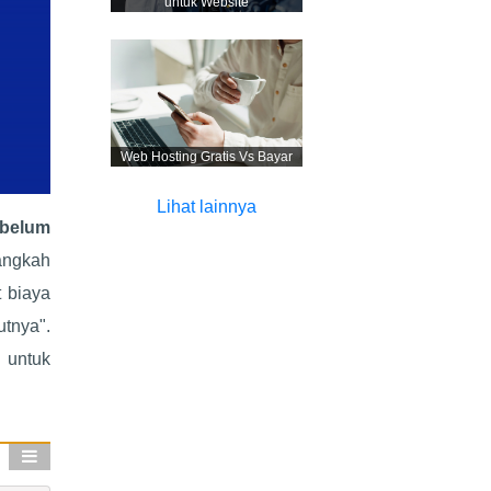
untuk Website
Web Hosting Gratis Vs Bayar
Lihat lainnya
belum
angkah
 biaya
tnya".
 untuk