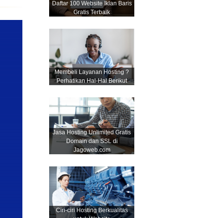
Daftar 100 Website Iklan Baris
Gratis Terbaik
Membeli Layanan Hosting ?
Perhatikan Hal-Hal Berikut
Jasa Hosting Unlimited Gratis
Domain dan SSL di
Jagoweb.com
Ciri-ciri Hosting Berkualitas