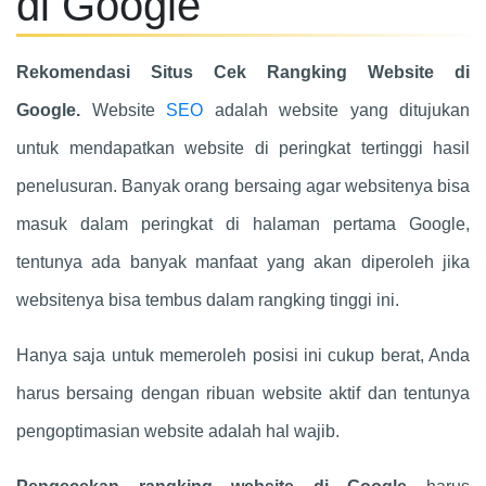
di Google
Rekomendasi Situs Cek Rangking Website di
Google.
Website
SEO
adalah website yang ditujukan
untuk mendapatkan website di peringkat tertinggi hasil
penelusuran. Banyak orang bersaing agar websitenya bisa
masuk dalam peringkat di halaman pertama Google,
tentunya ada banyak manfaat yang akan diperoleh jika
websitenya bisa tembus dalam rangking tinggi ini.
Hanya saja untuk memeroleh posisi ini cukup berat, Anda
harus bersaing dengan ribuan website aktif dan tentunya
pengoptimasian website adalah hal wajib.