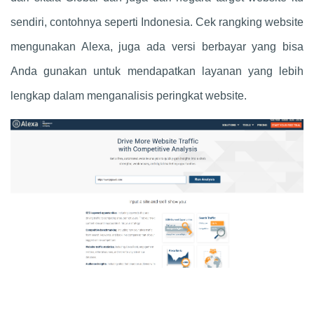
sendiri, contohnya seperti Indonesia. Cek rangking website
mengunakan Alexa, juga ada versi berbayar yang bisa
Anda gunakan untuk mendapatkan layanan yang lebih
lengkap dalam menganalisis peringkat website.