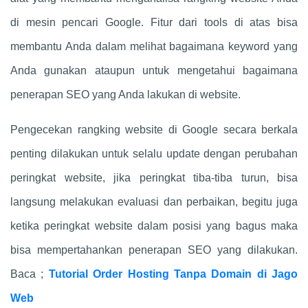
di mesin pencari Google. Fitur dari tools di atas bisa
membantu Anda dalam melihat bagaimana keyword yang
Anda gunakan ataupun untuk mengetahui bagaimana
penerapan SEO yang Anda lakukan di website.
Pengecekan rangking website di Google secara berkala
penting dilakukan untuk selalu update dengan perubahan
peringkat website, jika peringkat tiba-tiba turun, bisa
langsung melakukan evaluasi dan perbaikan, begitu juga
ketika peringkat website dalam posisi yang bagus maka
bisa mempertahankan penerapan SEO yang dilakukan.
Baca ;
Tutorial Order Hosting Tanpa Domain di Jago
Web