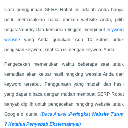
Cara penggunaan SERP Robot ini adalah Anda hanya
perlu memasukkan nama domain website Anda, pilih
negara/country dan kemudian tinggal menginput
keyword
website
yang Anda gunakan. Ada 10 kolom untuk
pengisian keyword, silahkan isi dengan keyword Anda.
Pengecekan memerlukan waktu beberapa saat untuk
kemudian akan keluar hasil rangking website Anda dari
keyword tersebut. Penggunaan yang mudah dan hasil
yang dapat dibaca dengan mudah membuat SERP Robot
banyak dipilih untuk pengecekan rangking website untuk
Google di dunia.
(Baca Artikel :
Peringkat Website Turun
? Ketahui Penyebab Eksternalnya!
)