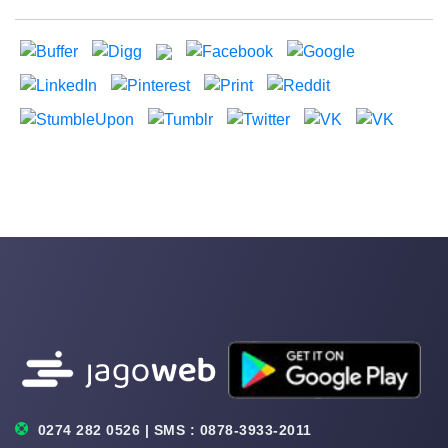
0274 282 0526 | SMS : 0878-3933-2011