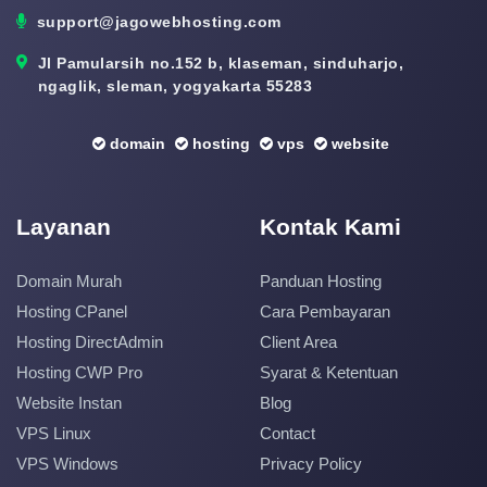
support@jagowebhosting.com
Jl Pamularsih no.152 b, klaseman, sinduharjo,
ngaglik, sleman, yogyakarta 55283
domain
hosting
vps
website
Layanan
Kontak Kami
Domain Murah
Panduan Hosting
Hosting CPanel
Cara Pembayaran
Hosting DirectAdmin
Client Area
Hosting CWP Pro
Syarat & Ketentuan
Website Instan
Blog
VPS Linux
Contact
VPS Windows
Privacy Policy