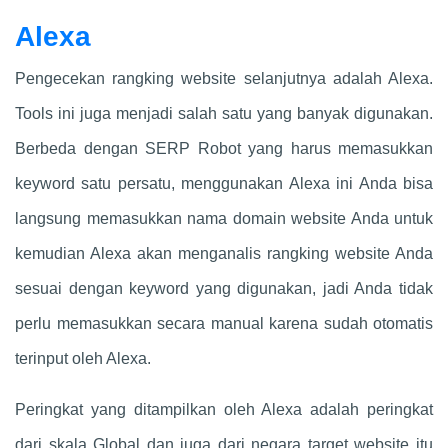
Alexa
Pengecekan rangking website selanjutnya adalah Alexa.
Tools ini juga menjadi salah satu yang banyak digunakan.
Berbeda dengan SERP Robot yang harus memasukkan
keyword satu persatu, menggunakan Alexa ini Anda bisa
langsung memasukkan nama domain website Anda untuk
kemudian Alexa akan menganalis rangking website Anda
sesuai dengan keyword yang digunakan, jadi Anda tidak
perlu memasukkan secara manual karena sudah otomatis
terinput oleh Alexa.
Peringkat yang ditampilkan oleh Alexa adalah peringkat
dari skala Global dan juga dari negara target website itu