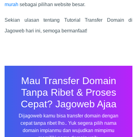
murah
sebagai pilihan website besar.
Sekian ulasan tentang Tutorial Transfer Domain di
Jagoweb hari ini, semoga bermanfaat!
Mau Transfer Domain
Tanpa Ribet & Proses
Cepat? Jagoweb Ajaa
Dijagoweb kamu bisa transfer domain dengan
cepat tanpa ribet lho.. Yuk segera pilih nama
domain impianmu dan wujudkan mimpimu