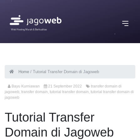
Web Hosting Murah & Berkualitas
Home
/
Tutorial Transfer Domain di Jagoweb
Bayu Kurniawan
21 September 2022
transfer domain di
jagoweb
,
transfer domain
,
tutorial transfer domain
,
tutorial transfer domain di
jagoweb
Tutorial Transfer
Domain di Jagoweb