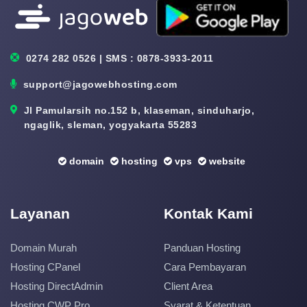
0274 282 0526 | SMS : 0878-3933-2011
support@jagowebhosting.com
Jl Pamularsih no.152 b, klaseman, sinduharjo,
ngaglik, sleman, yogyakarta 55283
domain
hosting
vps
website
Layanan
Kontak Kami
Domain Murah
Panduan Hosting
Hosting CPanel
Cara Pembayaran
Hosting DirectAdmin
Client Area
Hosting CWP Pro
Syarat & Ketentuan