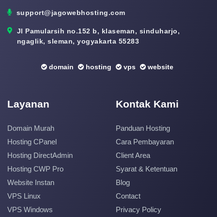
support@jagowebhosting.com
Jl Pamularsih no.152 b, klaseman, sinduharjo,
ngaglik, sleman, yogyakarta 55283
domain
hosting
vps
website
Layanan
Kontak Kami
Domain Murah
Panduan Hosting
Hosting CPanel
Cara Pembayaran
Hosting DirectAdmin
Client Area
Hosting CWP Pro
Syarat & Ketentuan
Website Instan
Blog
VPS Linux
Contact
VPS Windows
Privacy Policy