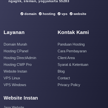
ngaglik, sleman, yogyakarta 55283
domain
hosting
vps
website
Layanan
Kontak Kami
Domain Murah
Panduan Hosting
Hosting CPanel
Cara Pembayaran
Hosting DirectAdmin
Client Area
Hosting CWP Pro
Syarat & Ketentuan
Website Instan
Blog
VPS Linux
Contact
VPS Windows
Privacy Policy
Website Instan
Jasa Website