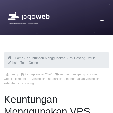
Web Hosting Murah & Berkualitas
Home
/
Keuntungan Menggunakan VPS Hosting Untuk
Website Toko Online
Sandy
27 September 2020
keuntungan vps
,
vps hosting
,
website toko online
,
vps hosting adalah
,
cara mendapatkan vps hosting
,
kelebihan vps hosting
Keuntungan
Menggunakan VPS