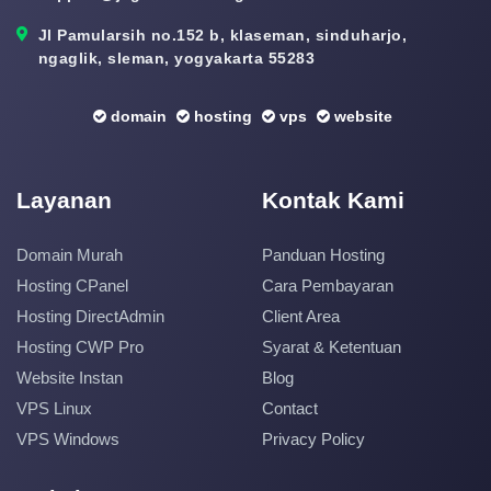
Jl Pamularsih no.152 b, klaseman, sinduharjo,
ngaglik, sleman, yogyakarta 55283
domain
hosting
vps
website
Layanan
Kontak Kami
Domain Murah
Panduan Hosting
Hosting CPanel
Cara Pembayaran
Hosting DirectAdmin
Client Area
Hosting CWP Pro
Syarat & Ketentuan
Website Instan
Blog
VPS Linux
Contact
VPS Windows
Privacy Policy