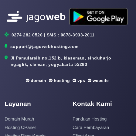
0274 282 0526 | SMS : 0878-3933-2011
support@jagowebhosting.com
Jl Pamularsih no.152 b, klaseman, sinduharjo,
ngaglik, sleman, yogyakarta 55283
domain
hosting
vps
website
Layanan
Kontak Kami
Domain Murah
Panduan Hosting
Hosting CPanel
Cara Pembayaran
Hosting DirectAdmin
Client Area