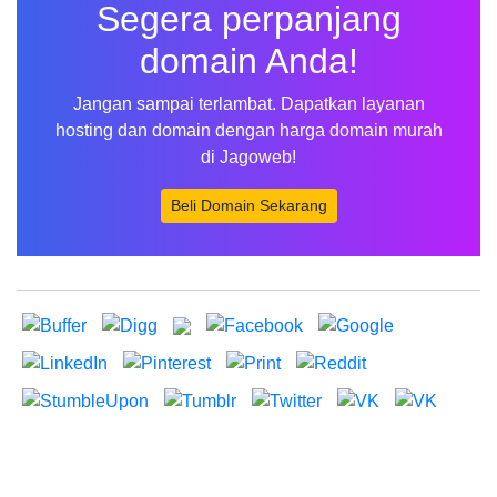
Segera perpanjang
domain Anda!
Jangan sampai terlambat. Dapatkan layanan
hosting dan domain dengan harga domain murah
di Jagoweb!
Beli Domain Sekarang