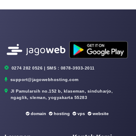
0274 282 0526 | SMS : 0878-3933-2011
support@jagowebhosting.com
Jl Pamularsih no.152 b, klaseman, sinduharjo,
ngaglik, sleman, yogyakarta 55283
domain
hosting
vps
website