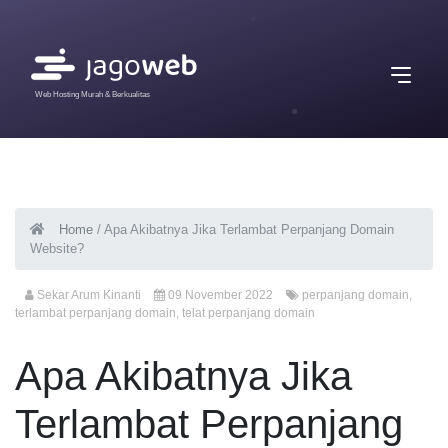
Web Hosting Murah & Berkualitas
Home
/
Apa Akibatnya Jika Terlambat Perpanjang Domain
Website?
Sekar Arum Kinanti
09 November 2022
perpanjang domain
,
terlambat perpanjang domain
,
telat perpanjang domain
Apa Akibatnya Jika
Terlambat Perpanjang