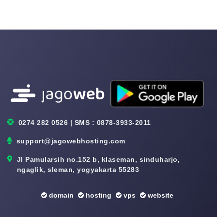
0274 282 0526 | SMS : 0878-3933-2011
support@jagowebhosting.com
Jl Pamularsih no.152 b, klaseman, sinduharjo,
ngaglik, sleman, yogyakarta 55283
domain
hosting
vps
website