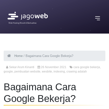
Web Hosting Murah & Berkualitas
Home
/
Bagaimana Cara Google Bekerja?
Sekar Arum Kinanti
26 November 2021
cara google bekerja
,
google
,
pembuatan website
,
wesbite
,
indexing
,
crawing adalah
Bagaimana Cara
Google Bekerja?