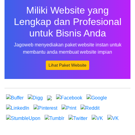
Miliki Website yang
Lengkap dan Profesional
untuk Bisnis Anda
Jagoweb menyediakan paket website instan untuk
membantu anda membuat website impian
Lihat Paket Website