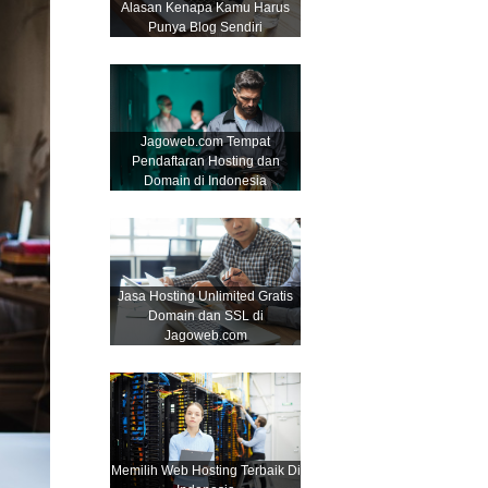
Alasan Kenapa Kamu Harus
Punya Blog Sendiri
Jagoweb.com Tempat
Pendaftaran Hosting dan
Domain di Indonesia
Jasa Hosting Unlimited Gratis
Domain dan SSL di
Jagoweb.com
Memilih Web Hosting Terbaik Di