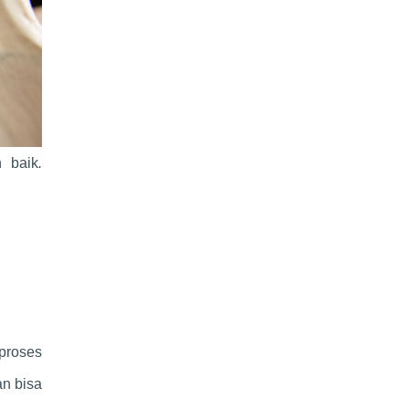
n baik
.
 proses
an bisa