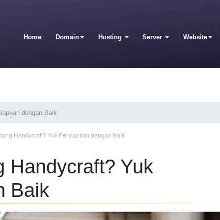
Home
Domain
Hosting
Server
Website
siapkan dengan Baik
idang Handycraft? Yuk Persiapkan dengan Baik
g Handycraft? Yuk
n Baik