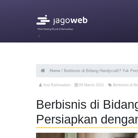
Web Hosting Murah & Berkualitas
Home
/
Berbisnis di Bidang Handycraft? Yuk Per
Yusi Rahmadani
09 March 2021
Berbisnis di B
Berbisnis di Bidan
Persiapkan denga