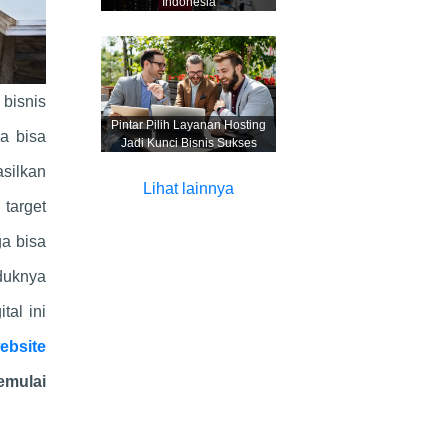
Indonesia
bisnis
Pintar Pilih Layanan Hosting
ya bisa
Jadi Kunci Bisnis Sukses
silkan
Lihat lainnya
target
ga bisa
duknya
tal ini
ebsite
emulai