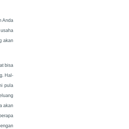
an Anda
 usaha
ng akan
at bisa
g. Hal-
ni pula
eluang
a akan
eberapa
 dengan