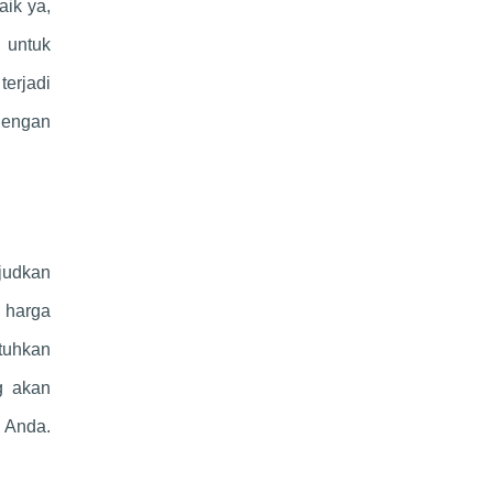
aik ya,
 untuk
erjadi
dengan
ujudkan
n harga
utuhkan
g akan
n Anda.