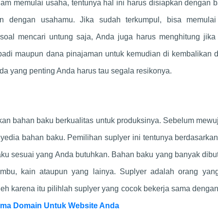
lam memulai usaha, tentunya hal ini harus disiapkan dengan b
an dengan usahamu. Jika sudah terkumpul, bisa memulai
soal mencari untung saja, Anda juga harus menghitung jika t
ribadi maupun dana pinajaman untuk kemudian di kembalikan 
a yang penting Anda harus tau segala resikonya.
ukan bahan baku berkualitas untuk produksinya. Sebelum mew
yedia bahan baku. Pemilihan suplyer ini tentunya berdasarka
baku sesuai yang Anda butuhkan. Bahan baku yang banyak dib
bambu, kain ataupun yang lainya. Suplyer adalah orang yan
h karena itu pilihlah suplyer yang cocok bekerja sama denga
ama Domain Untuk Website Anda