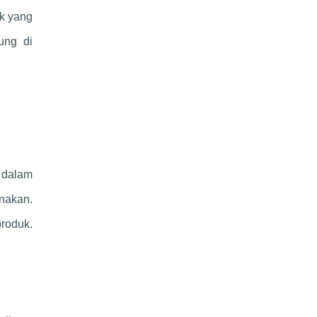
uk yang
ung di
 dalam
nakan.
roduk.