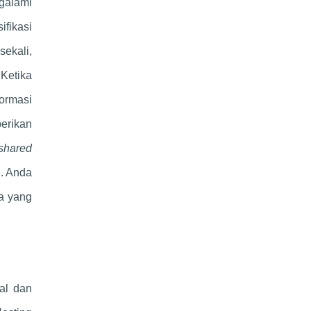
galami
ifikasi
sekali,
Ketika
ormasi
berikan
shared
n. Anda
a yang
al dan