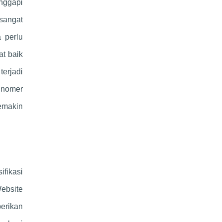
anggapi
sangat
a perlu
t baik
terjadi
 nomer
emakin
ifikasi
ebsite
berikan