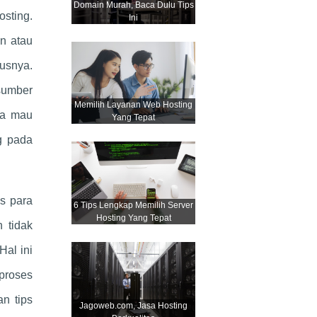
Domain Murah, Baca Dulu Tips
sting.
Ini
n atau
usnya.
sumber
Memilih Layanan Web Hosting
ka mau
Yang Tepat
g pada
as para
6 Tips Lengkap Memilih Server
Hosting Yang Tepat
 tidak
Hal ini
proses
an tips
Jagoweb.com, Jasa Hosting