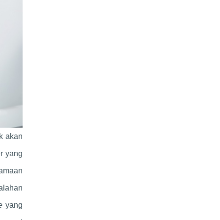
ak akan
er yang
rsamaan
alahan
ce
yang