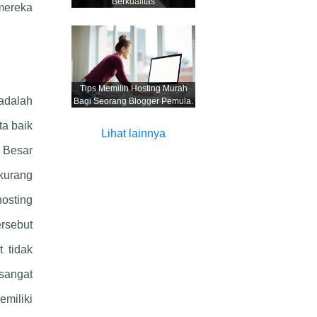
Berkualitas
mereka
Tips Memilih Hosting Murah
adalah
Bagi Seorang Blogger Pemula.
ta baik
Lihat lainnya
 Besar
rkurang
osting
ersebut
 tidak
sangat
miliki