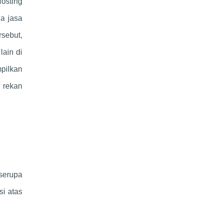
Hosting
a jasa
rsebut,
lain di
mpilkan
 rekan
 serupa
si atas