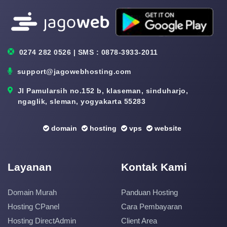
0274 282 0526 | SMS : 0878-3933-2011
support@jagowebhosting.com
Jl Pamularsih no.152 b, klaseman, sinduharjo,
ngaglik, sleman, yogyakarta 55283
domain
hosting
vps
website
Layanan
Kontak Kami
Domain Murah
Panduan Hosting
Hosting CPanel
Cara Pembayaran
Hosting DirectAdmin
Client Area