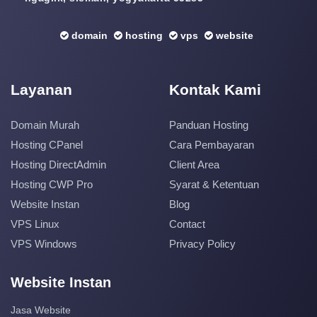
domain
hosting
vps
website
Layanan
Kontak Kami
Domain Murah
Panduan Hosting
Hosting CPanel
Cara Pembayaran
Hosting DirectAdmin
Client Area
Hosting CWP Pro
Syarat & Ketentuan
Website Instan
Blog
VPS Linux
Contact
VPS Windows
Privacy Policy
Website Instan
Jasa Website