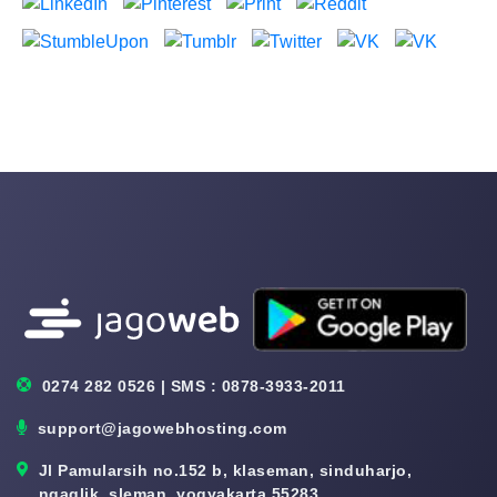
0274 282 0526 | SMS : 0878-3933-2011
support@jagowebhosting.com
Jl Pamularsih no.152 b, klaseman, sinduharjo,
ngaglik, sleman, yogyakarta 55283