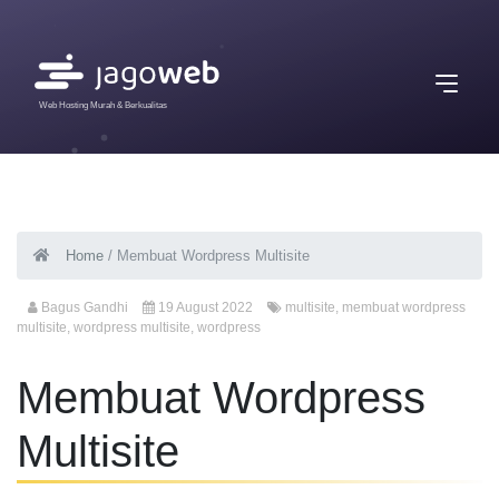
Web Hosting Murah & Berkualitas
Home
/
Membuat Wordpress Multisite
Bagus Gandhi
19 August 2022
multisite
,
membuat wordpress
multisite
,
wordpress multisite
,
wordpress
Membuat Wordpress
Multisite