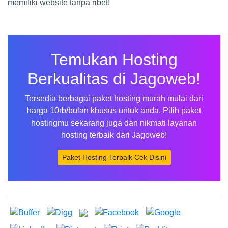
memiliki website tanpa ribet!
Temukan Hosting
Berkualitas di Jagoweb!
Tersedia berbagai paket hosting murah mulai dari
harga 10rb/bulan khusus untuk anda. Pilih paket
hostingmu sekarang juga dan nikmati layanan
hosting terbaik dari Jagoweb!
Paket Hosting Terbaik Cek Disini