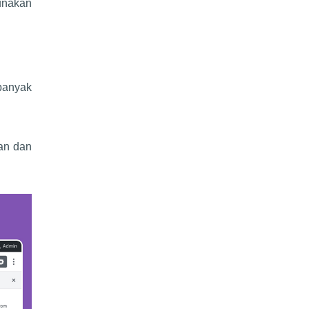
unakan
 banyak
an dan