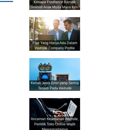
Kenapa Freelance Banyak
Diminati Anak Muda Masa Kini?
Fitur Yang Harus Ada Dalam
Website Company Profile
Kenali Jenis Error yang Sering
Terjadi Pada Website
Ancaman Keamanan Website,
Pemilik Toko Online Wajib
Mewaspadainya