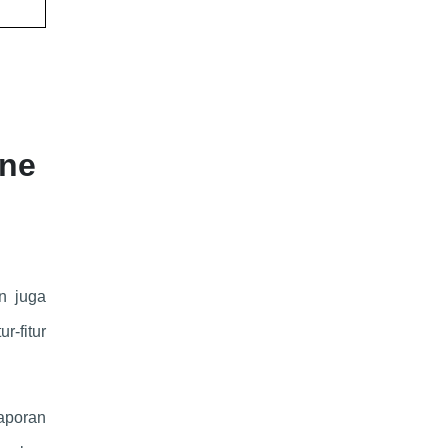
ine
n juga
r-fitur
aporan