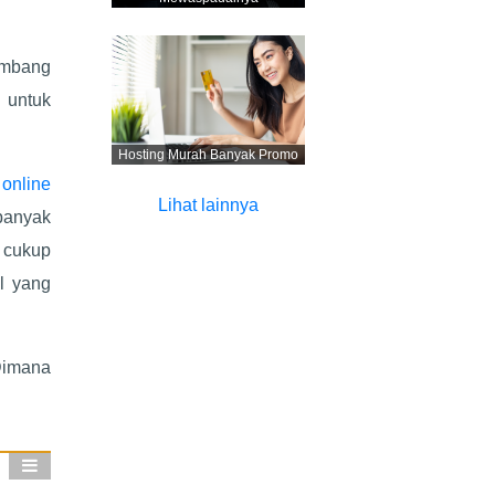
embang
 untuk
Hosting Murah Banyak Promo
 online
Lihat lainnya
banyak
 cukup
l yang
Dimana