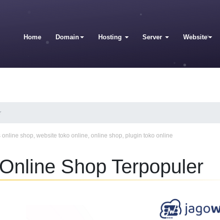
Home
Domain
Hosting
Server
Website
r
 online shop
,
website toko online
,
online shop
,
plugin toko online
Online Shop Terpopuler