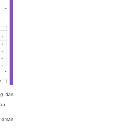
ng dan
an.
alaman