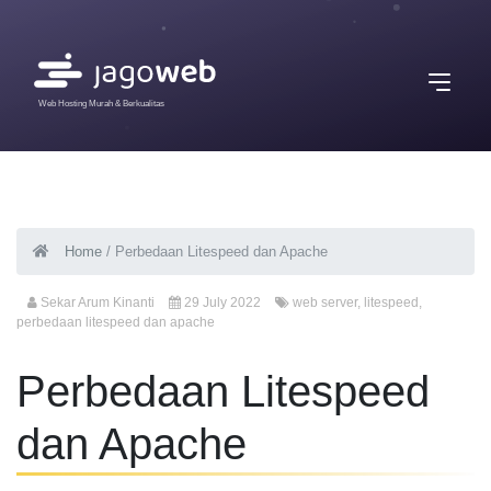
Web Hosting Murah & Berkualitas
Home
/
Perbedaan Litespeed dan Apache
Sekar Arum Kinanti
29 July 2022
web server
,
litespeed
,
perbedaan litespeed dan apache
Perbedaan Litespeed
dan Apache