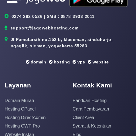
0274 282 0526 | SMS : 0878-3933-2011
support@jagowebhosting.com
Jl Pamularsih no.152 b, klaseman, sinduharjo,
ngaglik, sleman, yogyakarta 55283
domain
hosting
vps
website
Layanan
Kontak Kami
Domain Murah
Panduan Hosting
Hosting CPanel
Cara Pembayaran
Hosting DirectAdmin
Client Area
Hosting CWP Pro
Syarat & Ketentuan
Website Instan
Blog