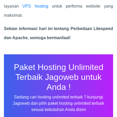
layanan
VPS hosting
untuk performa website yang
maksimal.
Sekian informasi hari ini tentang
Perbedaan Litespeed
dan Apache
, semoga bermanfaat!
Paket Hosting Unlimited
Terbaik Jagoweb untuk
Anda !
Sedang cari hosting unlimited terbaik ? kunjungi
Jagoweb dan pilih paket hosting unlimited terbaik
sesuai kebutuhan Anda disini