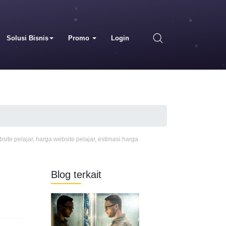
Solusi Bisnis
Promo
Login
site pelajar
,
harga website pelajar
,
estimasi harga
Blog terkait