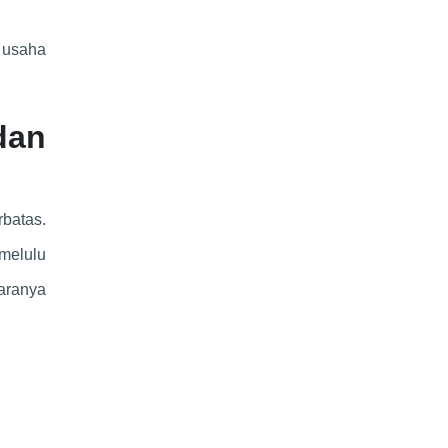
 usaha
dan
batas.
melulu
aranya