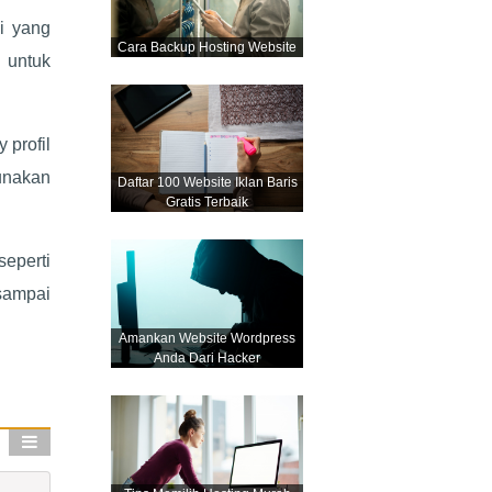
i yang
Cara Backup Hosting Website
 untuk
 profil
unakan
Daftar 100 Website Iklan Baris
Gratis Terbaik
seperti
sampai
Amankan Website Wordpress
Anda Dari Hacker