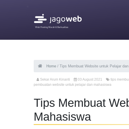
Web Hosting Murah & Berkualitas
Home
/
Tips Membuat Website untuk Pelajar da
Sekar Arum Kinanti
03 August 2021
tips membu
pembuatan website untuk pelajar dan mahasiswa
Tips Membuat Webs
Mahasiswa