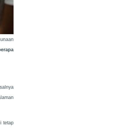
gunaan
berapa
salnya
alaman
i tetap