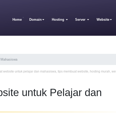
Home
Domain
Hosting
Server
Website
n Mahasiswa
at website untuk pelajar dan mahasiswa
,
tips membuat website
,
hosting murah
,
web
ite untuk Pelajar dan