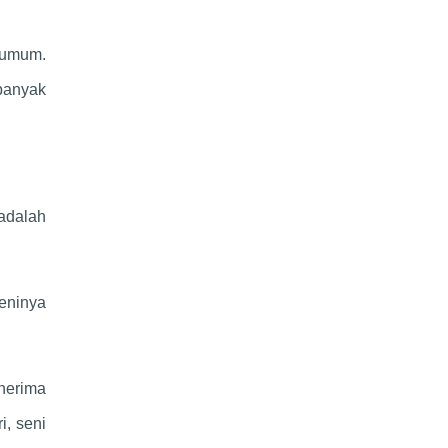
 umum.
banyak
 adalah
eninya
enerima
i, seni