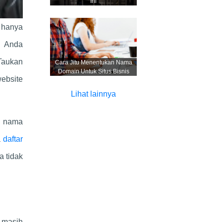
Ini
 hanya
g Anda
Taukan
Cara Jitu Menentukan Nama
Domain Untuk Situs Bisnis
ebsite
Lihat lainnya
g nama
a
daftar
a tidak
 masih