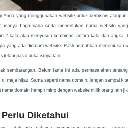
i Anda yang menggunakan website untuk berbisnis ataupun
, biasanya bagaimana Anda menentukan nama website yan
n 2 kata atau menyusun kombinasi antara kata dan angka. 
a yang ada didalam website. Pasti pernahkan menemukan w
 tetapi pas dibuka isinya lain.
idak sembarangan. Belum lama ini ada permasalahan tentan
s di meja hijau. Sama seperti nama domain, jangan sampai kit
ama domain hampir mirip dengan website milik orang lain jik
Perlu Diketahui
ogi, tidak ada salahya mempelajari sejarahnya, karena