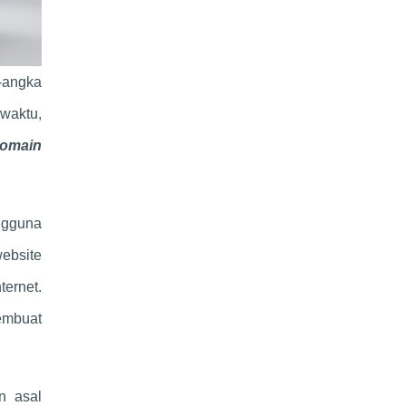
a-angka
waktu,
domain
ngguna
ebsite
ernet.
embuat
n asal