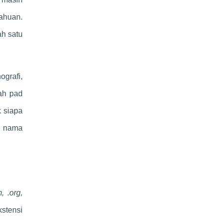
tahuan.
ah satu
grafi,
ah pad
 siapa
a nama
, .org,
stensi