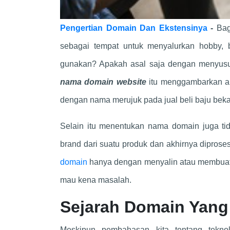
Pengertian Domain Dan Ekstensinya
-
Bag
sebagai tempat untuk menyalurkan hobby
gunakan? Apakah asal saja dengan menyusu
nama domain website
itu menggambarkan ap
dengan nama merujuk pada jual beli baju bekas
Selain itu menentukan nama domain juga t
brand dari suatu produk dan akhirnya diprose
domain
hanya dengan menyalin atau membuat n
mau kena masalah.
Sejarah Domain Yang 
Meskipun pembahasan kita tentang teknol