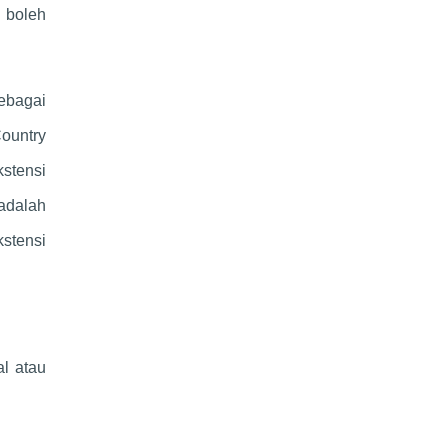
 boleh
ebagai
ountry
kstensi
adalah
kstensi
al atau