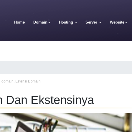
Home
Domain
Hosting
Server
Website
h domain
,
Estensi Domain
n Dan Ekstensinya