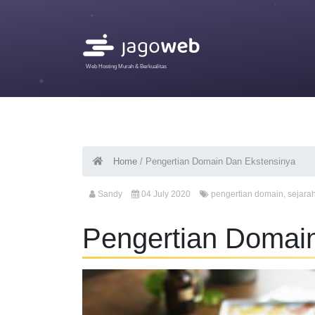
Web Hosting Murah & Berkualitas
Home
/
Pengertian Domain Dan Ekstensinya
Sandy
04 July 2020
pengertian domain
,
sejara
Pengertian Domai