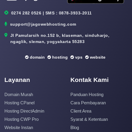
0274 282 0526 | SMS : 0878-3933-2011
support@jagowebhosting.com
Jl Pamularsih no.152 b, klaseman, sinduharjo,
ngaglik, sleman, yogyakarta 55283
domain
hosting
vps
website
Layanan
Kontak Kami
Domain Murah
Panduan Hosting
Hosting CPanel
Cara Pembayaran
Hosting DirectAdmin
Client Area
Hosting CWP Pro
Syarat & Ketentuan
Website Instan
Blog