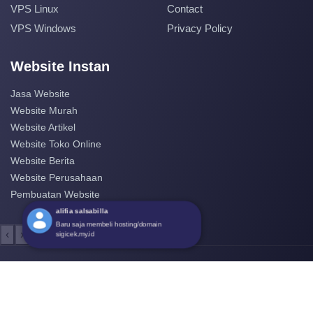
VPS Linux
Contact
VPS Windows
Privacy Policy
Website Instan
Jasa Website
Website Murah
Website Artikel
Website Toko Online
Website Berita
Website Perusahaan
Pembuatan Website
alifia salsabilla
Baru saja membeli hosting/domain
‹
›
sigicek.my.id