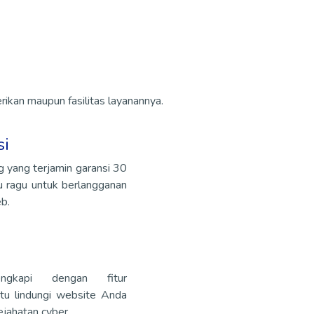
kan maupun fasilitas layanannya.
si
g yang terjamin garansi 30
lu ragu untuk berlangganan
b.
engkapi dengan fitur
tu lindungi website Anda
ejahatan cyber.