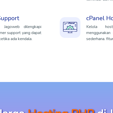
Support
cPanel Ho
g Jagoweb dilengkapi
Kelola hos
mer support yang dapat
menggunakan c
tika ada kendala.
sederhana. fitu