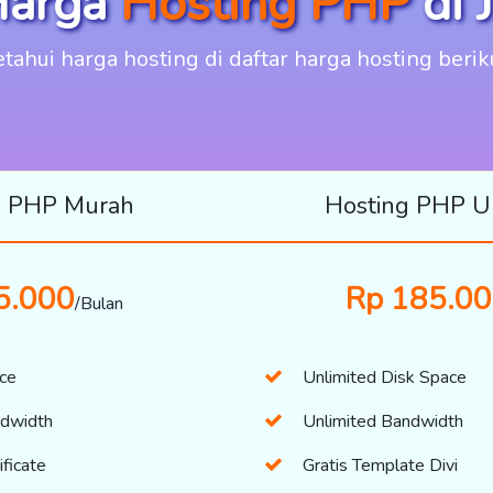
Harga
Hosting PHP
di
tahui harga hosting di daftar harga hosting berik
g PHP Murah
Hosting PHP U
5.000
Rp 185.0
/Bulan
ce
Unlimited Disk Space
ndwidth
Unlimited Bandwidth
ficate
Gratis Template Divi