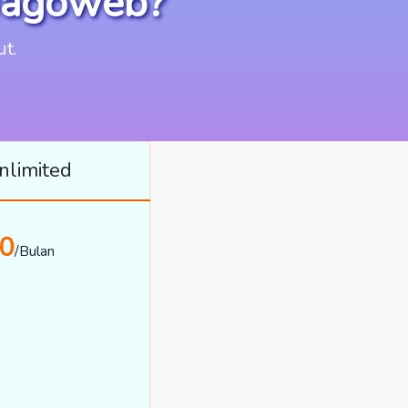
 Jagoweb?
ut.
nlimited
00
/Bulan