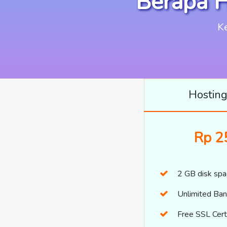
Berapa 
Ke
Hostin
Rp 2
2 GB disk spa
Unlimited Ba
Free SSL Certi