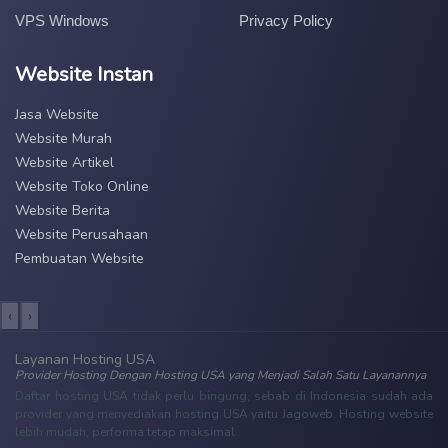
VPS Windows
Privacy Policy
Website Instan
Jasa Website
Website Murah
Website Artikel
Website Toko Online
Website Berita
Website Perusahaan
Pembuatan Website
‹
›
Layanan Hosting USA
Provider Hosting Dengan Hosting USA yang Menjadi Salah Satu Layanannya
Daftar hosting USA tidak perlu bingung, sebab di Indonesia sudah ada
provider yang menyediakan hosting USA yaitu Jagoweb. Hosting website
lebih mudah, performa tetap maksimal