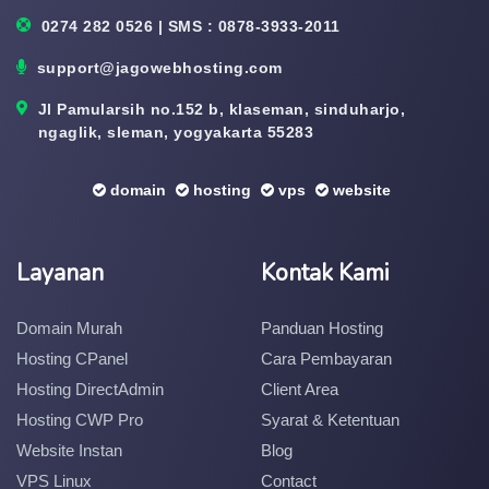
0274 282 0526 | SMS : 0878-3933-2011
support@jagowebhosting.com
Jl Pamularsih no.152 b, klaseman, sinduharjo,
ngaglik, sleman, yogyakarta 55283
domain
hosting
vps
website
Layanan
Kontak Kami
Domain Murah
Panduan Hosting
Hosting CPanel
Cara Pembayaran
Hosting DirectAdmin
Client Area
Hosting CWP Pro
Syarat & Ketentuan
Website Instan
Blog
VPS Linux
Contact