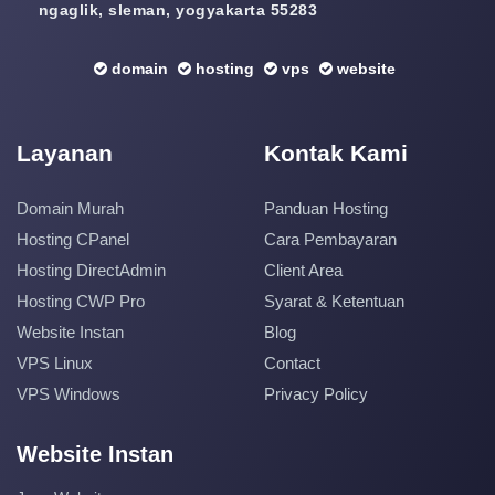
ngaglik, sleman, yogyakarta 55283
domain
hosting
vps
website
Layanan
Kontak Kami
Domain Murah
Panduan Hosting
Hosting CPanel
Cara Pembayaran
Hosting DirectAdmin
Client Area
Hosting CWP Pro
Syarat & Ketentuan
Website Instan
Blog
VPS Linux
Contact
VPS Windows
Privacy Policy
Website Instan