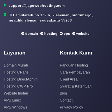
support@jagowebhosting.com
Jl Pamularsih no.152 b, klaseman, sinduharjo,
ngaglik, sleman, yogyakarta 55283
domain
hosting
vps
website
Layanan
Kontak Kami
Domain Murah
Panduan Hosting
Hosting CPanel
Cara Pembayaran
Hosting DirectAdmin
Client Area
Hosting CWP Pro
Syarat & Ketentuan
Website Instan
Blog
VPS Linux
Contact
VPS Windows
Privacy Policy