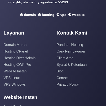
ngaglik, sleman, yogyakarta 55283
domain
hosting
vps
website
Layanan
Kontak Kami
Domain Murah
Panduan Hosting
Hosting CPanel
Cara Pembayaran
Hosting DirectAdmin
Client Area
Hosting CWP Pro
Syarat & Ketentuan
Website Instan
Blog
VPS Linux
Contact
VPS Windows
Privacy Policy
Website Instan