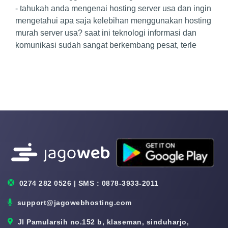
- tahukah anda mengenai hosting server usa dan ingin
mengetahui apa saja kelebihan menggunakan hosting
murah server usa? saat ini teknologi informasi dan
komunikasi sudah sangat berkembang pesat, terle
0274 282 0526 | SMS : 0878-3933-2011
support@jagowebhosting.com
Jl Pamularsih no.152 b, klaseman, sinduharjo,