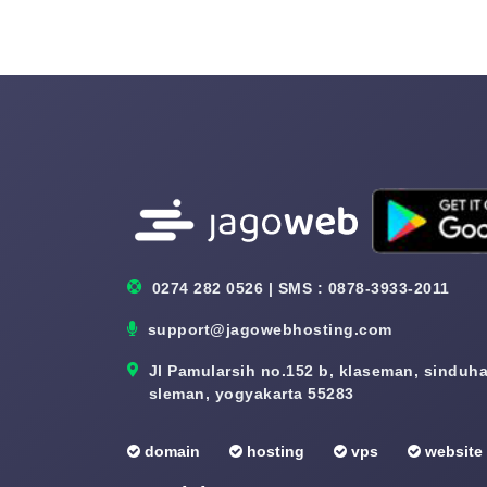
0274 282 0526 | SMS : 0878-3933-2011
support@jagowebhosting.com
Jl Pamularsih no.152 b, klaseman, sinduhar
sleman, yogyakarta 55283
domain
hosting
vps
website