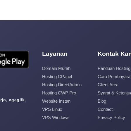
Layanan
Kontak Ka
Domain Murah
Panduan Hosting
Hosting CPanel
Cara Pembayara
Hosting DirectAdmin
Client Area
Hosting CWP Pro
Syarat & Ketentu
jo, ngaglik,
Website Instan
Blog
VPS Linux
Contact
VPS Windows
Privacy Policy