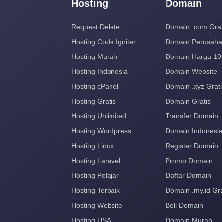
Hosting
Domain
Request Delete
Domain .com Grat
Hosting Code Igniter
Domain Perusah
Hosting Murah
Domain Harga 10
Hosting Indonesia
Domain Website
Hosting cPanel
Domain .xyz Grati
Hosting Gratis
Domain Gratis
Hosting Unlimited
Transfer Domain
Hosting Wordpress
Domain Indonesi
Hosting Linux
Register Domain
Hosting Laravel
Promo Domain
Hosting Pelajar
Daftar Domain
Hosting Terbaik
Domain .my.id Gra
Hosting Website
Beli Domain
Hosting USA
Domain Murah