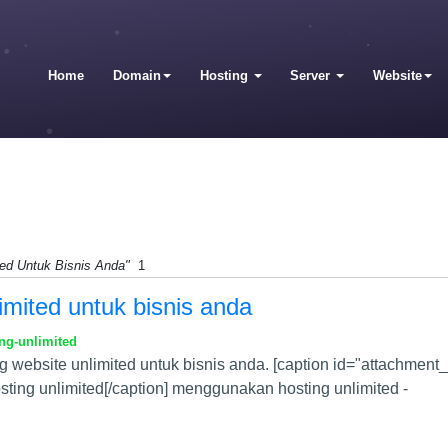
Home
Domain
Hosting
Server
Website
ed Untuk Bisnis Anda"
1
imited untuk bisnis anda
ng-unlimited
 website unlimited untuk bisnis anda. [caption id="attachment_
ting unlimited[/caption] menggunakan hosting unlimited -