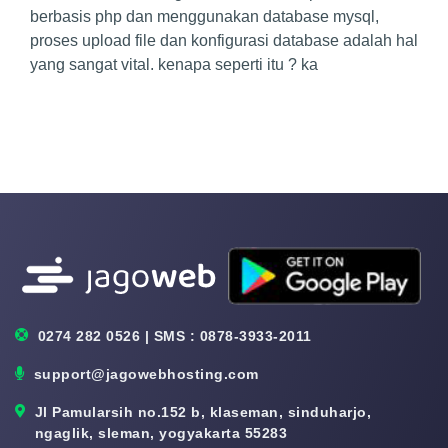
berbasis php dan menggunakan database mysql,
proses upload file dan konfigurasi database adalah hal
yang sangat vital. kenapa seperti itu ? ka
0274 282 0526 | SMS : 0878-3933-2011
support@jagowebhosting.com
Jl Pamularsih no.152 b, klaseman, sinduharjo,
ngaglik, sleman, yogyakarta 55283