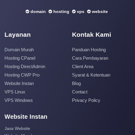
domain
hosting
vps
website
Layanan
Kontak Kami
Domain Murah
Panduan Hosting
Hosting CPanel
Cara Pembayaran
Hosting DirectAdmin
Client Area
Hosting CWP Pro
Syarat & Ketentuan
Website Instan
Blog
VPS Linux
Contact
VPS Windows
Privacy Policy
Website Instan
Jasa Website