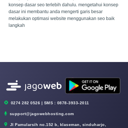
konsep dasar seo terlebih dahulu. mengetahui konsep
dasar ini membantu anda mengerti garis besar
melakukan optimasi website menggunakan seo baik
langkah
0274 282 0526 | SMS : 0878-3933-2011
support@jagowebhosting.com
Jl Pamularsih no.152 b, klaseman, sinduharjo,