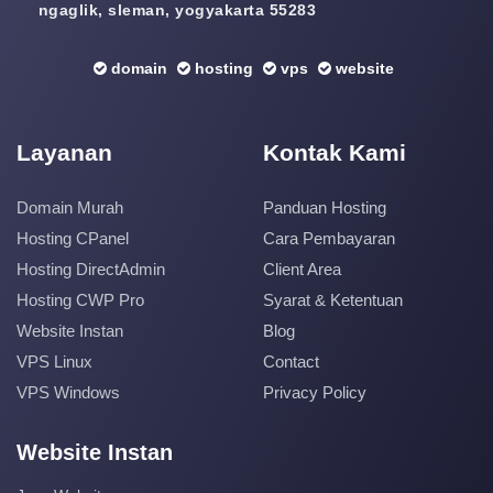
ngaglik, sleman, yogyakarta 55283
domain
hosting
vps
website
Layanan
Kontak Kami
Domain Murah
Panduan Hosting
Hosting CPanel
Cara Pembayaran
Hosting DirectAdmin
Client Area
Hosting CWP Pro
Syarat & Ketentuan
Website Instan
Blog
VPS Linux
Contact
VPS Windows
Privacy Policy
Website Instan