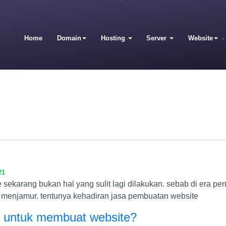
Home
Domain
Hosting
Server
Website
21
sekarang bukan hal yang sulit lagi dilakukan. sebab di era pen
i menjamur. tentunya kehadiran jasa pembuatan website
n untuk membuat website?