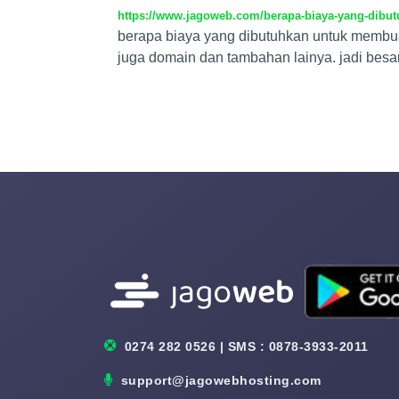
https://www.jagoweb.com/berapa-biaya-yang-dibu
berapa biaya yang dibutuhkan untuk membu
juga domain dan tambahan lainya. jadi besa
0274 282 0526 | SMS : 0878-3933-2011
support@jagowebhosting.com