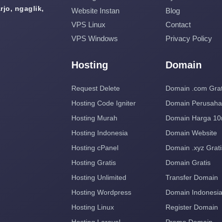
jo, ngaglik,
Website Instan
Blog
VPS Linux
Contact
VPS Windows
Privacy Policy
Hosting
Domain
Request Delete
Domain .com Grat
Hosting Code Igniter
Domain Perusah
Hosting Murah
Domain Harga 10
Hosting Indonesia
Domain Website
Hosting cPanel
Domain .xyz Grati
Hosting Gratis
Domain Gratis
Hosting Unlimited
Transfer Domain
Hosting Wordpress
Domain Indonesi
Hosting Linux
Register Domain