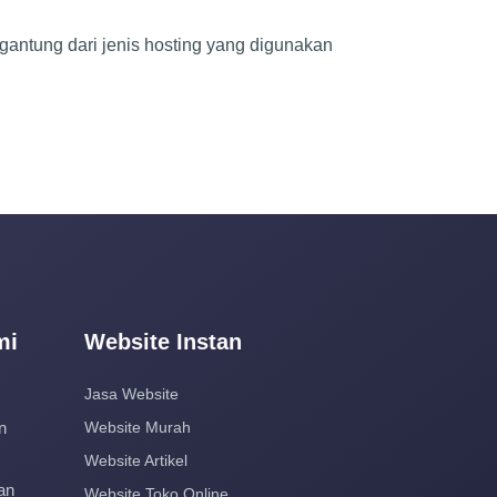
tergantung dari jenis hosting yang digunakan
mi
Website Instan
Jasa Website
n
Website Murah
Website Artikel
an
Website Toko Online