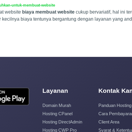
tuhkan-untuk-membuat-website
at website
biaya membuat website
cukup bervariatif, hal ini 
r kecilnya biaya tentunya bergantung dengan layanan yang and
Layanan
Kontak Ka
Domain Murah
Panduan Hosting
Hosting CPanel
Cara Pembayara
Hosting DirectAdmin
Client Area
Hosting CWP Pro
Syarat & Ketentu