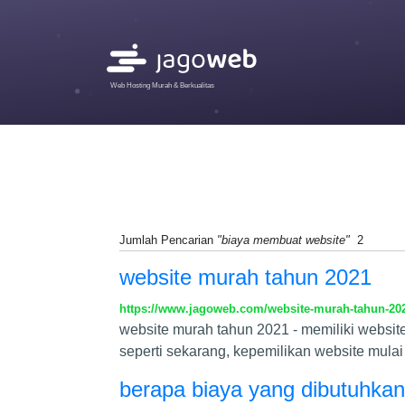
Web Hosting Murah & Berkualitas
Jumlah Pencarian
"biaya membuat website"
2
website murah tahun 2021
https://www.jagoweb.com/website-murah-tahun-20
website murah tahun 2021 - memiliki website 
seperti sekarang, kepemilikan website mula
berapa biaya yang dibutuhka