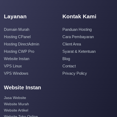
Layanan
Kontak Kami
Domain Murah
Panduan Hosting
Hosting CPanel
Cara Pembayaran
Hosting DirectAdmin
Client Area
Hosting CWP Pro
Syarat & Ketentuan
Website Instan
Blog
VPS Linux
Contact
VPS Windows
Privacy Policy
Website Instan
Jasa Website
Website Murah
Website Artikel
Website Toko Online