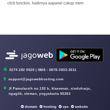
click function. hadirnya aapanel cukup mem
0274 282 0526 | SMS : 0878-3933-2011
support@jagowebhosting.com
Jl Pamularsih no.152 b, klaseman, sinduharjo,
ngaglik, sleman, yogyakarta 55283
domain
hosting
vps
website