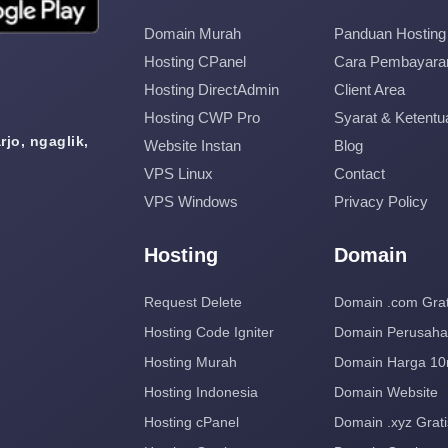
Domain Murah
Panduan Hosting
Hosting CPanel
Cara Pembayara
Hosting DirectAdmin
Client Area
Hosting CWP Pro
Syarat & Ketentu
jo, ngaglik,
Website Instan
Blog
VPS Linux
Contact
VPS Windows
Privacy Policy
Hosting
Domain
Request Delete
Domain .com Grat
Hosting Code Igniter
Domain Perusah
Hosting Murah
Domain Harga 10
Hosting Indonesia
Domain Website
Hosting cPanel
Domain .xyz Grati