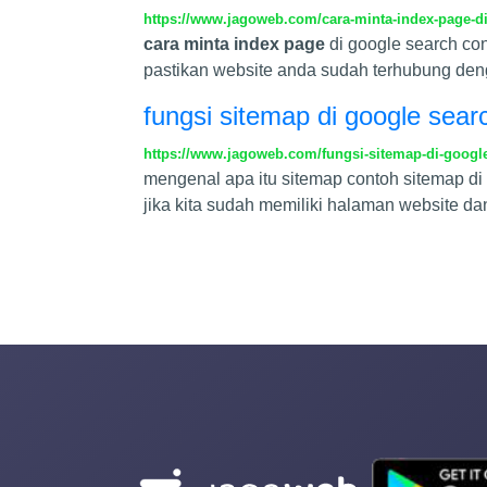
https://www.jagoweb.com/cara-minta-index-page-d
cara minta index page
di google search co
pastikan website anda sudah terhubung den
fungsi sitemap di google sear
https://www.jagoweb.com/fungsi-sitemap-di-google
mengenal apa itu sitemap contoh sitemap di
jika kita sudah memiliki halaman website d