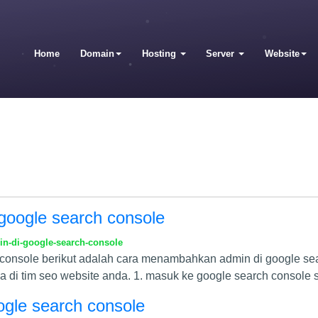
Home
Domain
Hosting
Server
Website
oogle search console
n-di-google-search-console
onsole berikut adalah cara menambahkan admin di google sea
di tim seo website anda. 1. masuk ke google search console s
ogle search console