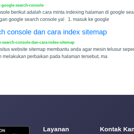
i-google-search-console
nsole berikut adalah cara minta indexing halaman di google s
gan google search console ya! 1. masuk ke google
ch console dan cara index sitemap
-search-console-dan-cara-index-sitemap
 situs website sitemap membantu anda agar mesin telusur sepe
an melakukan perbaikan pada halaman tersebut, ma
Layanan
Kontak Ka