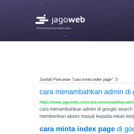
Web Hosting Murah & Berkualitas
Jumlah Pencarian
"cara minta index page"
3
cara menambahkan admin di g
https://www.jagoweb.com/cara-menambahkan-admi
cara menambahkan admin di google search c
memberikan akses masuk kepada rekan kerja 
cara minta index page
di go