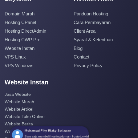
Domain Murah
Panduan Hosting
Hosting CPanel
Cara Pembayaran
Hosting DirectAdmin
Client Area
Hosting CWP Pro
Syarat & Ketentuan
Website Instan
Blog
VPS Linux
Contact
VPS Windows
Privacy Policy
Website Instan
Jasa Website
Website Murah
Website Artikel
Website Toko Online
Website Berita
Mohamad Fiky Rizky Setiawan
Website Perusahaan
Baru saja membeli hosting/domain frosted.my.id