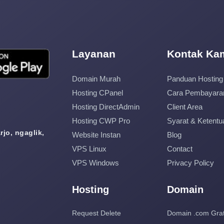
Layanan
Kontak Ka
Domain Murah
Panduan Hosting
Hosting CPanel
Cara Pembayara
Hosting DirectAdmin
Client Area
Hosting CWP Pro
Syarat & Ketentu
jo, ngaglik,
Website Instan
Blog
VPS Linux
Contact
VPS Windows
Privacy Policy
Hosting
Domain
Request Delete
Domain .com Grat