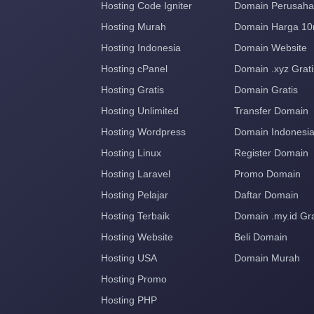
Hosting Code Igniter
Domain Perusah
Hosting Murah
Domain Harga 10
Hosting Indonesia
Domain Website
Hosting cPanel
Domain .xyz Grati
Hosting Gratis
Domain Gratis
Hosting Unlimited
Transfer Domain
Hosting Wordpress
Domain Indonesi
Hosting Linux
Register Domain
Hosting Laravel
Promo Domain
Hosting Pelajar
Daftar Domain
Hosting Terbaik
Domain .my.id Gra
Hosting Website
Beli Domain
Hosting USA
Domain Murah
Hosting Promo
Hosting PHP