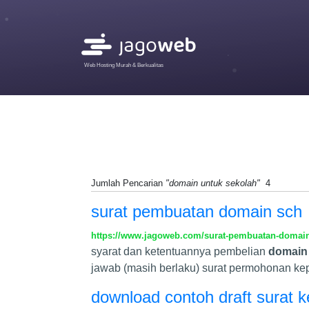
Web Hosting Murah & Berkualitas
Jumlah Pencarian
"domain untuk sekolah"
4
surat pembuatan domain sch
https://www.jagoweb.com/surat-pembuatan-domai
syarat dan ketentuannya pembelian
domain
jawab (masih berlaku) surat permohonan kep
download contoh draft surat 