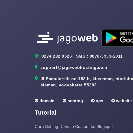
0274 282 0526 | SMS : 0878-3933-2011
support@jagowebhosting.com
Jl Pamularsih no.152 b, klaseman, sinduhar
sleman, yogyakarta 55283
domain
hosting
vps
website
Tutorial
Cara Setting Domain Custom ke Blogspot