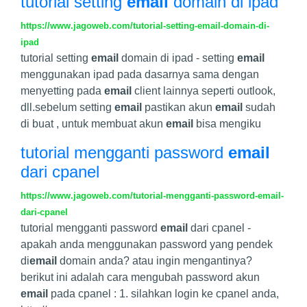
tutorial setting
email
domain di ipad
https://www.jagoweb.com/tutorial-setting-email-domain-di-
ipad
tutorial setting
email
domain di ipad - setting
email
menggunakan ipad pada dasarnya sama dengan
menyetting pada
email
client lainnya seperti outlook,
dll.sebelum setting
email
pastikan akun
email
sudah
di buat , untuk membuat akun
email
bisa mengiku
tutorial mengganti password
email
dari cpanel
https://www.jagoweb.com/tutorial-mengganti-password-email-
dari-cpanel
tutorial mengganti password
email
dari cpanel -
apakah anda menggunakan password yang pendek
di
email
domain anda? atau ingin mengantinya?
berikut ini adalah cara mengubah password akun
email
pada cpanel : 1. silahkan login ke cpanel anda,