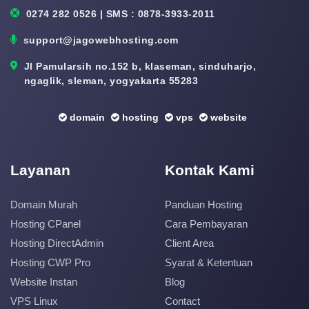
0274 282 0526 | SMS : 0878-3933-2011
support@jagowebhosting.com
Jl Pamularsih no.152 b, klaseman, sinduharjo,
ngaglik, sleman, yogyakarta 55283
domain
hosting
vps
website
Layanan
Kontak Kami
Domain Murah
Panduan Hosting
Hosting CPanel
Cara Pembayaran
Hosting DirectAdmin
Client Area
Hosting CWP Pro
Syarat & Ketentuan
Website Instan
Blog
VPS Linux
Contact