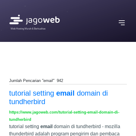
Web Hosting Murah & Berkualitas
Jumlah Pencarian
"email"
942
tutorial setting
email
domain di
tundherbird
https://www.jagoweb.com/tutorial-setting-email-domain-di-
tundherbird
tutorial setting
email
domain di tundherbird - mozilla
thunderbird adalah program pengirim dan pembaca