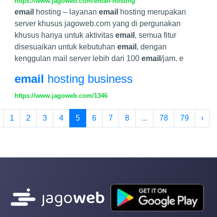
https://www.jagoweb.com/email-hosting
email
hosting – layanan
email
hosting merupakan
server khusus jagoweb.com yang di pergunakan
khusus hanya untuk aktivitas
email
, semua fitur
disesuaikan untuk kebutuhan
email
, dengan
kenggulan mail server lebih dari 100
email
/jam. e
email
hosting business
https://www.jagoweb.com/1346
1
2
3
4
5
6
7
8
...
78
79
›