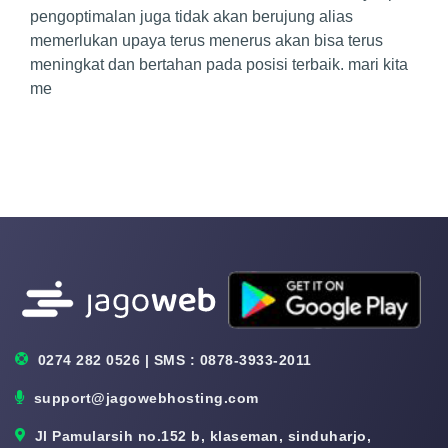
pengoptimalan juga tidak akan berujung alias
memerlukan upaya terus menerus akan bisa terus
meningkat dan bertahan pada posisi terbaik. mari kita
me
0274 282 0526 | SMS : 0878-3933-2011
support@jagowebhosting.com
Jl Pamularsih no.152 b, klaseman, sinduharjo,