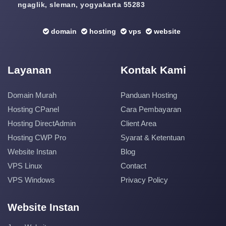
ngaglik, sleman, yogyakarta 55283
domain
hosting
vps
website
Layanan
Kontak Kami
Domain Murah
Panduan Hosting
Hosting CPanel
Cara Pembayaran
Hosting DirectAdmin
Client Area
Hosting CWP Pro
Syarat & Ketentuan
Website Instan
Blog
VPS Linux
Contact
VPS Windows
Privacy Policy
Website Instan