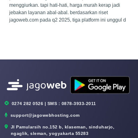
menggiurkan. tapi hati-hati, harga murah kerap jadi
jebakan layanan abal-abal. berdasarkan riset
jagoweb.com pada q2 2025, tiga platform ini unggul d
0274 282 0526 | SMS : 0878-3933-2011
support@jagowebhosting.com
Jl Pamularsih no.152 b, klaseman, sinduharjo,
ngaglik, sleman, yogyakarta 55283