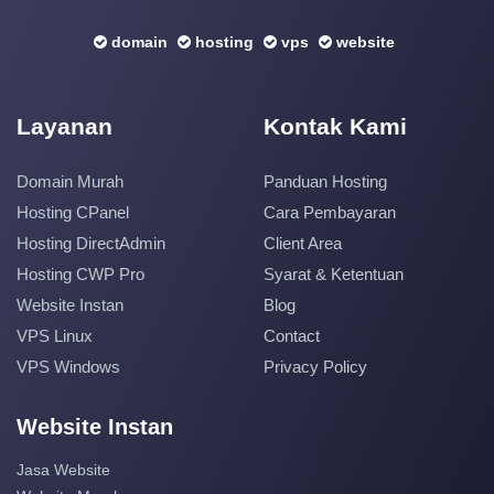
domain
hosting
vps
website
Layanan
Kontak Kami
Domain Murah
Panduan Hosting
Hosting CPanel
Cara Pembayaran
Hosting DirectAdmin
Client Area
Hosting CWP Pro
Syarat & Ketentuan
Website Instan
Blog
VPS Linux
Contact
VPS Windows
Privacy Policy
Website Instan
Jasa Website