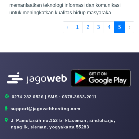
memanfaatkan teknologi informasi dan komunikasi
untuk meningkatkan kualitas hidup masyaraka
‹
1
2
3
4
5
›
0274 282 0526 | SMS : 0878-3933-2011
support@jagowebhosting.com
Jl Pamularsih no.152 b, klaseman, sinduharjo,
ngaglik, sleman, yogyakarta 55283