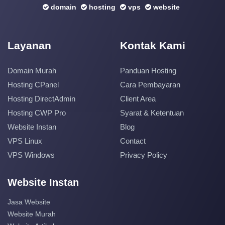
domain
hosting
vps
website
Layanan
Kontak Kami
Domain Murah
Panduan Hosting
Hosting CPanel
Cara Pembayaran
Hosting DirectAdmin
Client Area
Hosting CWP Pro
Syarat & Ketentuan
Website Instan
Blog
VPS Linux
Contact
VPS Windows
Privacy Policy
Website Instan
Jasa Website
Website Murah